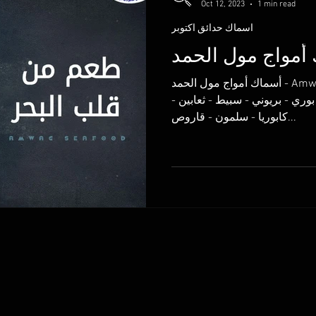
Oct 12, 2023
1 min read
اسماك حدائق اكتوبر
أمواج مول الحمد
أسماك أمواج مول الحمد - Amwaj Seafood طعم من قلب البحر
🌊 بلطي - مرجان - فيليه - بوري - بريوني - سبيط - ثعابين -
كابوريا - سلمون - قاروص...