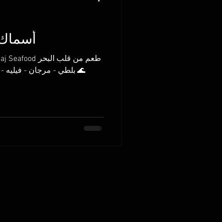
أسماك 