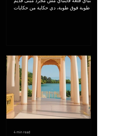
قايتباي قلعة قايتباي مش مجرد مبنى قديم
أو طوبة فوق طوبة، دي حكاية من حكايات
التاريخ، وموقع...
4 min read