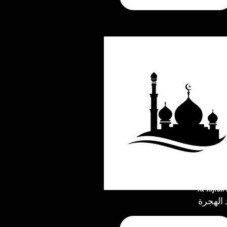
Al-Hijrah
الهجرة