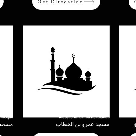
Get Direcation
Mosque
Mosque Omar Ibn Al-Khattab
ق
مسجد عمرو بن الخطاب
مسجد 