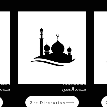
 Zone 2
Mosque ِِElite
مسجد الصفوه
مسجد ا
Get Direcation