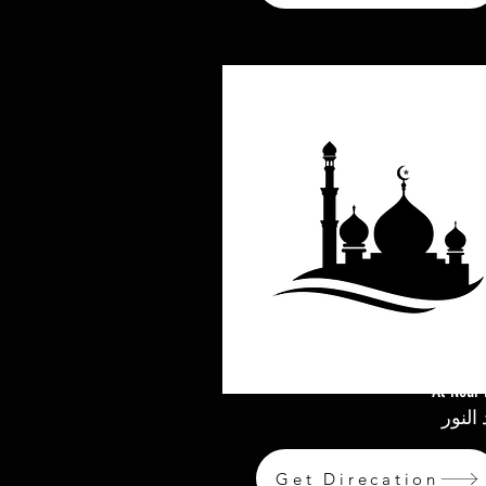
Al-Nour
لنور
Get Direcation