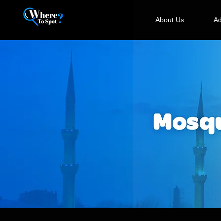
About Us
Ad