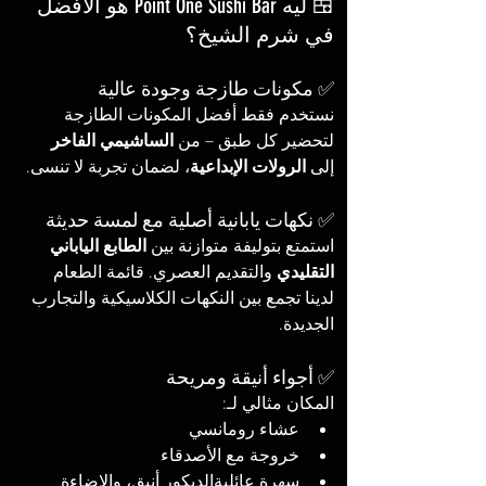
🍱 ليه Point One Sushi Bar هو الأفضل 
في شرم الشيخ؟
✅ مكونات طازجة وجودة عالية
نستخدم فقط أفضل المكونات الطازجة 
لتحضير كل طبق – من 
الساشيمي الفاخر
إلى 
الرولات الإبداعية
، لضمان تجربة لا تنسى.
✅ نكهات يابانية أصلية مع لمسة حديثة
استمتع بتوليفة متوازنة بين 
الطابع الياباني 
التقليدي
 والتقديم العصري. قائمة الطعام 
لدينا تجمع بين النكهات الكلاسيكية والتجارب 
الجديدة.
✅ أجواء أنيقة ومريحة
المكان مثالي لـ:
عشاء رومانسي
خروجة مع الأصدقاء
سهرة عائليةالديكور أنيق، والإضاءة 