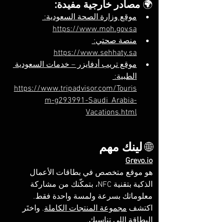
🌍 
مصادر خارجية مفيدة:
موقع وزارة الصحة السعودية: 
https://www.moh.gov.sa
منصة صحتي: 
https://www.sehhaty.sa
موقع تريب أدفايزر – خدمات السعودية 
الطبية: 
https://www.tripadvisor.com/Touris
m-g293991-Saudi_Arabia-
Vacations.html
🌐 
لينك مهم
Grevo.io
هو موقع متخصص في بطاقات الأعمال 
الذكية بتقنية NFC، بتمكّنك من مشاركة 
معلوماتك بسرعة ولمسة واحدة فقط. 
اكتشف 
مجموعة المنتجات الكاملة
. واختَر 
البطاقة اللي تناسبك.