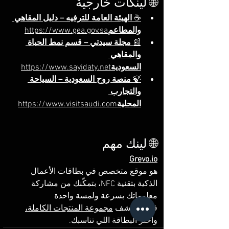
🌐 لينكات خارجية
☕ 
الهيئة العامة للترفيه – دليل المقاهي 
والمطاعم
https://www.gea.gov.sa
📰 
مجلة سيدتي – قسم نمط الحياة 
والمقاهي 
السعودية
https://www.sayidaty.net
🍃 
منصة روح السعودية – السياحة 
والتجارب 
المحلية
https://www.visitsaudi.com
🌐 لينك مهم
Grevo.io
هو موقع متخصص في بطاقات الأعمال 
الذكية بتقنية NFC، بتمكّنك من مشاركة 
معلوماتك بسرعة ولمسة واحدة 
فقط.اكتشف 
مجموعة المنتجات الكاملة،
واختر البطاقة اللي تناسبك.