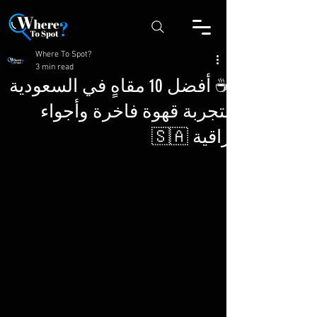
Where To Spot?
3 min read
☕ أفضل 10 مقاهٍ في السعودية
لتجربة قهوة فاخرة وأجواء
راقية 🇸🇦