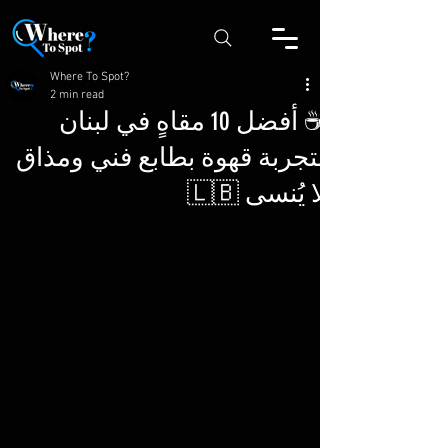
Where To Spot?
2 min read
☕ أفضل 10 مقاهٍ في لبنان
لتجربة قهوة بطابع فني ومذاق
لا يُنسى 🇱🇧