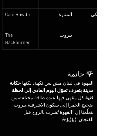
كلاسيكي
المنارة
Café Rawda
بيروت
The 
Backburner
🌹 خاتمة
القهوة في لبنان مش بس نكهة، لكنها 
حكاية 
مدينة بتعرف تحوّل اليوم العادي إلى لحظة 
فنية.
كل مقهى فيها عنده طاقة مختلفة،من 
ضجيج الحمرا إلى سكون الأشرفية،بيروت 
بتعلّمنا إن “القهوة تُشرب بالروح قبل 
الفنجان” 🇱🇧☕.