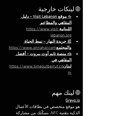
🌐 لينكات خارجية
☕ 
موقع Visit Lebanon – دليل 
المقاهي والمطاعم 
اللبنانية
https://www.visit-
lebanon.org
📰 
جريدة النهار – نمط الحياة 
والمجتمع
https://www.annahar.com
🍰 
منصة تايم آوت بيروت – أفضل 
المقاهي في 
لبنان
https://www.timeoutbeirut.co
m
🌐 لينك مهم
Grevo.io
هو موقع متخصص في بطاقات الأعمال 
الذكية بتقنية NFC، بتمكّنك من مشاركة 