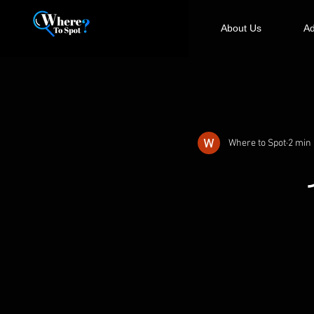
About Us
Ad
Where to Spot
2 min