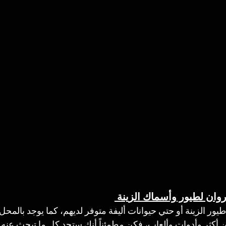
روان لطيور وأسماك الزينة 
يور الزينة أو حتي حيوانات أليفة متوفر لديهم، كما يوجد بالمح
 أكثر وأدوات وألعاب، فكن مطمئناً أنك ستجد كل ما تبحث عنه 