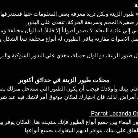
ة 
طيور الزينة ولكن تريد معرفة بعض المعلومات عنها فستعرفها ه
ور صغيرة الحجم وسريعة الحركة، تتغذي علي البذور.
ي إلي عائلة الببغاء، لا يصدر أصواتاً إلا قليلاً، له الوان مختلفة وم
مل الاصوات مقارنة بباقي الطيور، له أنواع مختلفة تبعاً الشكل وط
طيور الزينة، ذو الوان جميلة، يتغذي علي البذور الشوكية والب
محلات طيور الزينة في حدائق أكتوبر 
علي بيتك وأولادك فيجب أن يكون الطيور التي ستدخل منزلك بصح
أمراض، لذلك فإن اختيارك لمكان موثوق أمر لاشك فيه عند شرا
 Parrot Locanda O
الببغاء بين جميع أنواع الطيور فإنك ستجده هنا، المكان يوفر بيئ
قلق علي بيتك، يتوافر لديهم الببغاوات بجميع أنواعها.