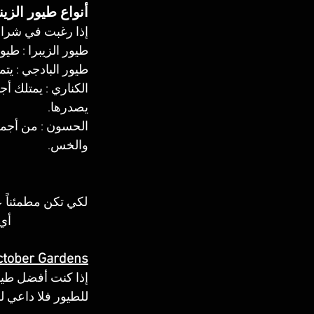
أنواع طيور الزين
إذا رغبت في شراء 
طيور الزيبرا : طي
طيور البادجي : يتمن
الكناري : يمتلك أج
يصدرها.
الحسون : من أجمل 
والخس.
لكي تكن مطمئناً 
أي 
ctober Gardens
إذا كنت أفضل طيور 
للطيور فلا داعي لل