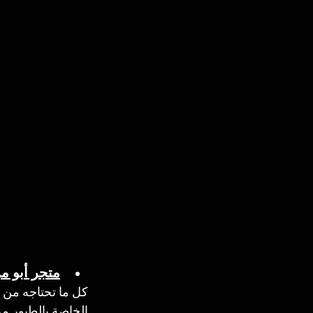
متجر أبو م
كل ما تحتاجه من ط
الخاصة بالطيور من