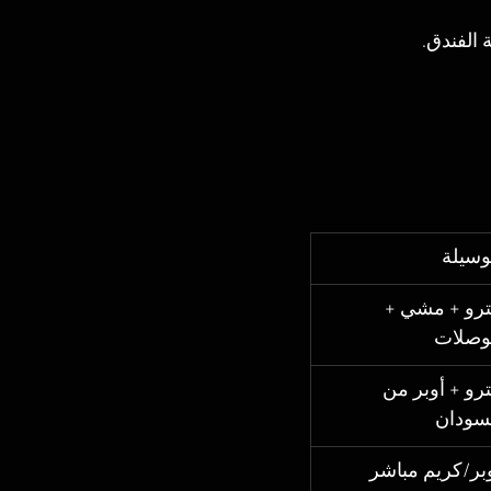
الفندق.
وسيلة
رو + مشي + 
وصلات
رو + أوبر من 
سودان
بر/كريم مباشر