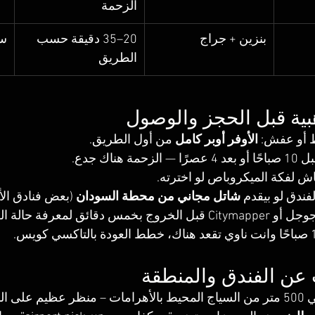
الزحمة
بنزين + جراج
20–35 دقيقة حسب 
سي
الطريق
 أو عفش: 
الأوفر أوبر كامل
 من أول الطريق.
مة هناك جدع.
ش لفكة الميكروباص لو اخترته.
فندق لو بيقدم 
شاتل مجاني من محطة السودان
 (بعض فنادق الأ
قائق لمعرفة حالة الطريق والمحطات.
م على المجمع الأثري 