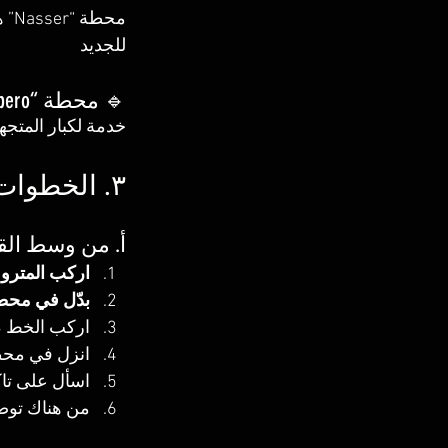
محط
للجديد 
🔹 محطة “Maspero” – الخط 3:
خدمة لكبار المتجه
٣. الخطوات للوصول بالفندق بدون عربية خاصة
أ. من وسط القاه
اركب المترو – الخط 
بدّل في محط
اركب الخط 3 متّجهاً نحو 
انزل في محط
اسأل على تا
من هناك توصل