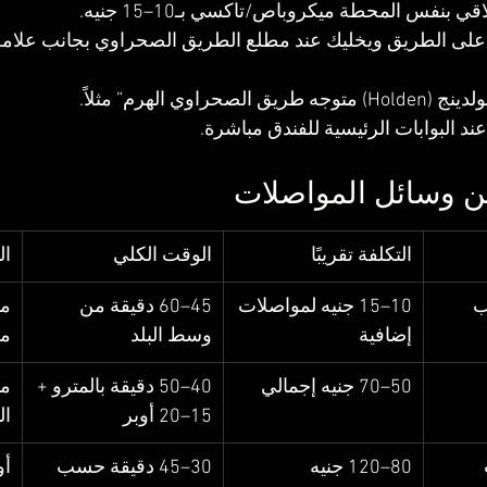
لاقي بنفس المحطة ميكروباص/تاكسي بـ10–15 جنيه.
على الطريق ويخليك عند مطلع الطريق الصحراوي بجانب علامة 
 طريق الصحراوي الهرم” مثلاً.
ند البوابات الرئيسية للفندق مباشرة.
التكلفة تقريبًا
الوقت الكلي
ال
ب
10–15 جنيه لمواصلات 
45–60 دقيقة من 
مت
إضافية
وسط البلد
م
50–70 جنيه إجمالي
40–50 دقيقة بالمترو + 
مت
15–20 أوبر
ال
80–120 جنيه
30–45 دقيقة حسب 
أو