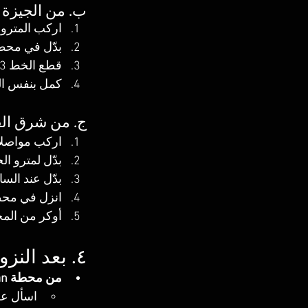
ب. من الجيزة 
اركب المترو – الخط 1 من محط
بدّل في محط
قطع الخط 3 وانزل في محطة 
كمل بنفس ال
ج. من شرق القا
اركب مواصلات
بدّل لمترو الخط 2 وتشر
بدّل عند السا
انزل في محطة an
أوكر من المح
٤. بعد النزول من المترو – تكملة الرحلة للفندق
من محطة Sudan
اسأل عل