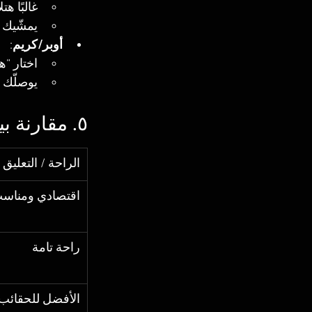
غالبًا هت
يمشّيك 
أوبر/كريم
:
اختار “هولدينج (Holden) متوجه
يوصلّك ع
٥. مقارنة بين وسائل المواصلات
الراحة / التعليق
اقتصادي ومناس
راحة تامة
الأفضل للحقائب