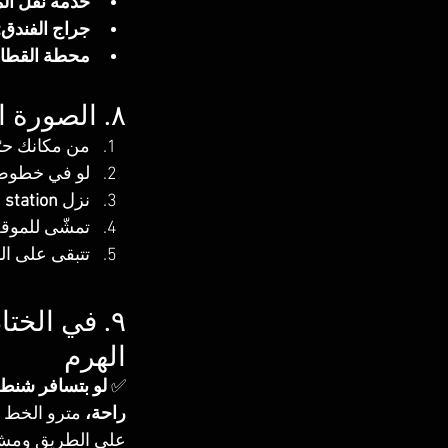
خدمة نقل الم
جراج الفندق:
محطة القطار (
٨. الصورة الكبيرة – التنقل من الألف للياء
من مكانك حر
لو في خطوط 1 أو 2، توجّه لـ السادات أو ناصر للنزول ل
نزل 
 station
تمشّى للموقف
تتبقى على ال
الهرم
✅ 
لو بتسافر شنط ك
راحة،
 مترو الخط 3 + أوبر أو ميكروباص من محطة السودان هو الخيار الأمثل✅ 
على الطريق ومش