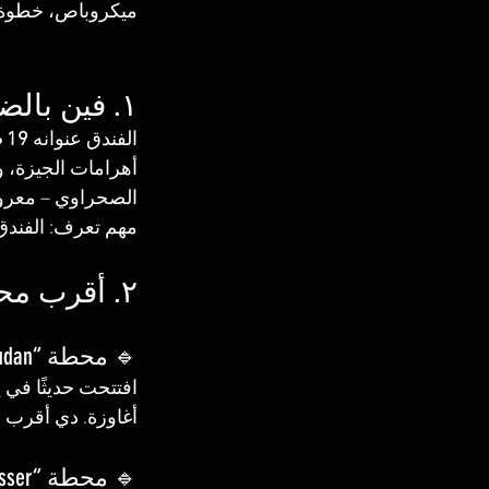
ميكروباص، خطوة 
١. فين بالضبط فندق Regency Pyramids؟
الفندق عنوانه 
19 طريق القاهرة – الإسكندرية الصحراوي، الهرم، الجيزة
الصحراوي – معروف
مهم تعرف: الفندق
٢. أقرب محطات مترو ليه 🎯
🔹 محطة “Sudan” – الخط 3 (الأخضر):
أغاوزة. دي أقرب نقط
🔹 محطة “Nasser” – توصيلة من الخط 1 للخط 3: