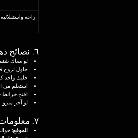
راحة واستقلالية
٦. نصائح ذهبية قبل الحجز والوصول
لو معاك شنط
حاول تروح قبل 10 صباحًا أو بعد 4 عصرًا — الزح
خليك واخد كا
استعلم من ال
افتح خرائط جوجل أو Citymapper قبل الخروج بخمس د
لو آخر مترو 1 صباحًا وانت ناوي تقعد هناك، خطط العودة بالتاكسي كويس.
٧. معلومات عن الفندق والمنطقة
الموقع:
 حوالي 500 متر من السياج المحيط بالأهرامات – منظر عظي