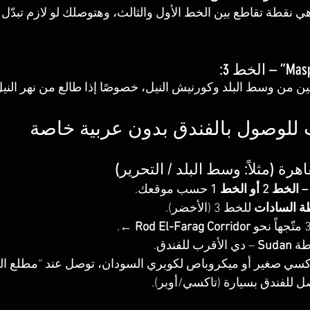
ة “Nasser” هي نقطة تقاطع بين الخط الأول والثالث، وهتوصلك لو لازم تبد
ين من وسط البلد وكورنيش النيل، خصوصًا إذا طالع من نهر النيل
رة (مثلاً: وسط البلد / التحرير)
2 أو الخط 1
 حسب موقعك.
ة السادات
 للخط 3 (الأخضر).
.
Rod El-Farag Corridor ←
ة 
Sudan
 – دي الأقرب للفندق.
كسي صغير أو ميكروباص لكوبري السودان، توصل عند “مطلع ال
 للفندق بسيارة (تاكسي/أوبر).