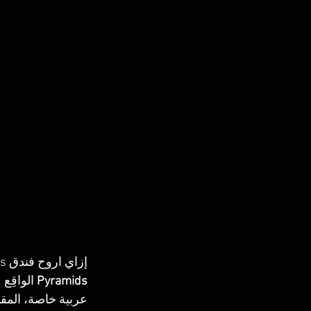
إزاي اروح فندق Regency Pyramids فندق ريجنسي الهرم لو إنت ناوي تروح تنزل في فندق 
Pyramids
 الواقِع
عربية خاصة، المقا