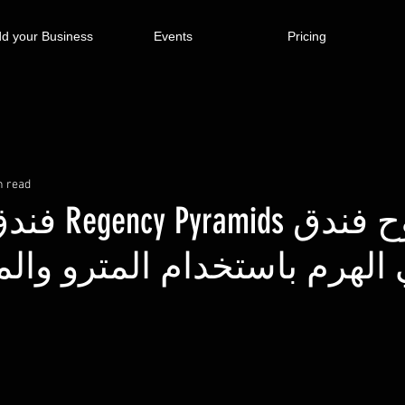
d your Business
Events
Pricing
n read
إزاي اروح فندق ency Pyramids
الهرم باستخدام المترو وال