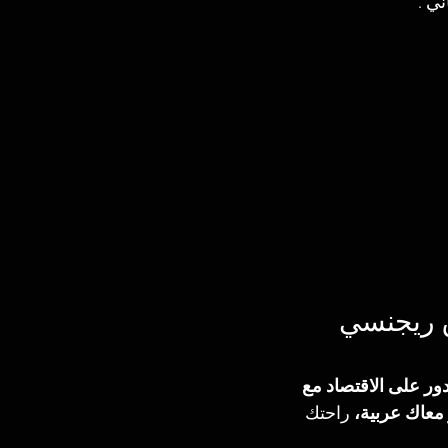
اروح فندق Regency Pyramids فندق ريجنسي 
دور على الاقتصاد مع 
 معاك عربية،
 راحتك 