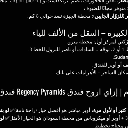
طار:
 بعض الحجوزات بتضم “بريكفاست وairport pick-up” مجاني .
 متوفر مجانًا للضيوف .
للزوّار الجايين):
 محطة الجيزة تبعد حوالي 8 كم .
ّكني لمركز أول: محطة مترو.
لخط 3.
.
Sudan
 أو أوبر للفندق.
مكان الساحر – الأهرامات على بابك.
٩. في الختام | إزاي 
تير أو لأول مرة،
 أوبر مباشر هو أفضل خيار (راحة تامة)✅ 
لو بت
لو
 محتاج تخطيط