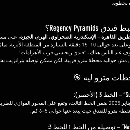
بخطوة.
، على مسا
أهرامات الجيزة، وعلى بعد حوالى 10–15 دقيقة بالسيارة من المنطقة ا
 عند الناس هناك بـ"فندق ريجنسي قرب الأهرامات"
 مش حواليه محطة مترو قريبة، لكن ممكن توصله بترانزيت بش
افتتحت حديثًا في يناير 2025 ضمن الخط الثالث، وتقع على المحور المواز
ة مترو للفندق حيث يبعد عنها حوالى 5–6 كم .