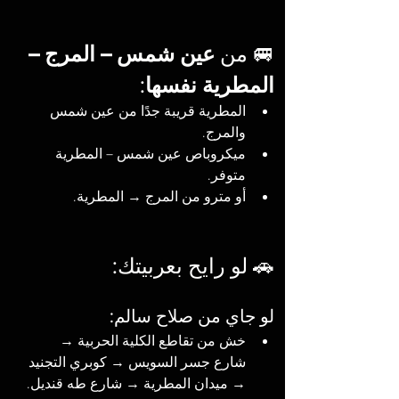
🚐 من 
عين شمس – المرج – 
المطرية نفسها
:
المطرية قريبة جدًا من عين شمس 
والمرج.
ميكروباص عين شمس – المطرية 
متوفر.
أو مترو من المرج → المطرية.
🚗 لو رايح بعربيتك:
لو جاي من صلاح سالم:
خش من تقاطع الكلية الحربية → 
شارع جسر السويس → كوبري التجنيد 
→ ميدان المطرية → شارع طه قنديل.