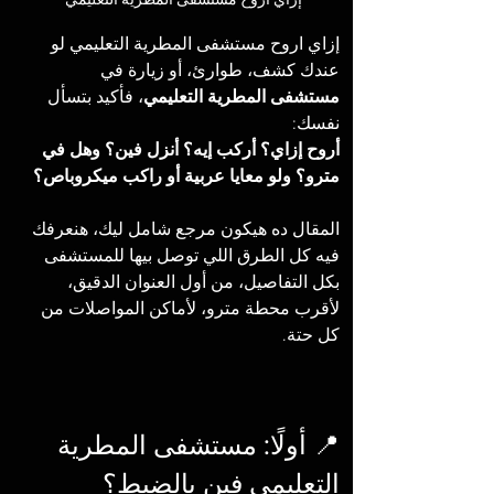
إزاي اروح مستشفى المطرية التعليمي
إزاي اروح مستشفى المطرية التعليمي لو 
عندك كشف، طوارئ، أو زيارة في 
مستشفى المطرية التعليمي
، فأكيد بتسأل 
نفسك:
أروح إزاي؟ أركب إيه؟ أنزل فين؟ وهل في 
مترو؟ ولو معايا عربية أو راكب ميكروباص؟
المقال ده هيكون مرجع شامل ليك، هنعرفك 
فيه كل الطرق اللي توصل بيها للمستشفى 
بكل التفاصيل، من أول العنوان الدقيق، 
لأقرب محطة مترو، لأماكن المواصلات من 
كل حتة.
📍 أولًا: مستشفى المطرية 
التعليمي فين بالضبط؟