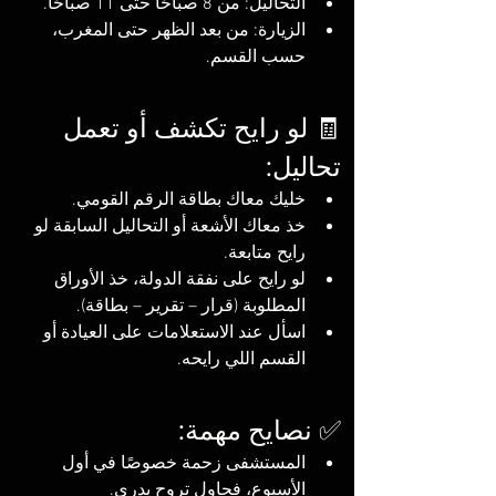
التحاليل: من 8 صباحًا حتى 11 صباحًا.
الزيارة: من بعد الظهر حتى المغرب، 
حسب القسم.
🧾 لو رايح تكشف أو تعمل 
تحاليل:
خليك معاك بطاقة الرقم القومي.
خذ معاك الأشعة أو التحاليل السابقة لو 
رايح متابعة.
لو رايح على نفقة الدولة، خذ الأوراق 
المطلوبة (قرار – تقرير – بطاقة).
اسأل عند الاستعلامات على العيادة أو 
القسم اللي رايحه.
✅ نصايح مهمة:
المستشفى زحمة خصوصًا في أول 
الأسبوع، فحاول تروح بدري.