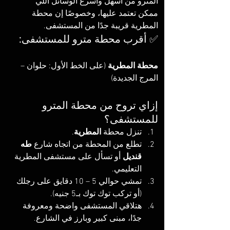
المترو من أسهل وأسرع الوسائل اللي 
ممكن تعتمد عليها، وخصوصًا إن محطة 
المطرية قريبة جدًا من المستشفى.
✅ أقرب محطة مترو للمستشفى:
محطة المطرية
 (على الخط الأول: حلوان – 
المرج الجديدة)
إزاي تروح من محطة المترو 
للمستشفى؟
تنزل محطة 
المطرية
.
تطلع من المحطة من اتجاه شارع 
طه 
قنديل
 أو تسأل على مستشفى المطرية 
التعليمي.
تمشي حوالي 5 – 10 دقايق على رجلك 
(أو تركب توك توك بـ5 جنيه).
هتلاقي المستشفى واضحة ومعروفة 
جدًا، مبنى كبير وبارز في الشارع.