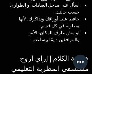
اسأل على مدخل العيادات أو الطوارئ 
حسب حالتك.
حافظ على أوراقك وتذاكرك، لأنها 
مطلوبة في كل قسم.
لو مش عارف المكان، الأمن 
والمرافقين دايمًا بيساعدوا.
خلاصة الكلام | إزاي اروح 
مستشفى المطرية التعليمي
مستشفى المطرية التعليمي مكانه في قلب 
حي المطرية – شارع طه قنديل، وقريب جدًا 
من محطة مترو المطرية.
أسهل طريقة توصله بيها هي:
المترو
 وتنزل محطة 
المطرية
 وتمشي 
5 دقايق.