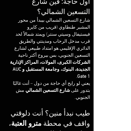
أول حاجة: فين شارع 
التسعين الشمالي؟
شارع التسعين الشمالي بيبدأ من محور 
المشير طنطاوي (قريب من كايرو 
فيستيفال وسيتي سنتر) ويمتد شمالاً لحد 
قرب مدخل الرحاب ومدينتي والطريق 
الدائري الإقليمي.هو امتداد طبيعي لشارع 
التسعين الجنوبي، بس بيروح أكتر ناحية 
الشركات الكبرى، المولات، المراكز الإدارية 
الجديدة، البنوك، وجامعة المستقبل وAUC 
.
Gate 1
يعني لو رايح أي حاجة من دول – أنت غالبًا 
بتدور على 
شارع التسعين الشمالي
 مش 
الجنوبي.
طيب نبدأ منين؟ أنت دلوقتي 
واقف في محطة 
مترو العتبة
، 