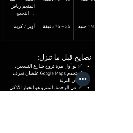
المنعم رياض 
→ التجمع
35 – 75 دقيقة
أوبر / كريم
نصايح قبل ما تنزل:
✅ لو أول مرة تروح شارع التسعين، 
استخدم Google Maps علشان تعرف 
مكان النزلة
✅ في الزحمة، المترو هو الخيار الأذكى
✅ أوبر ممتاز في الأيام اللي فيها 
شمس أو لبسك رسمي
✅ خليك معاك فكة دايمًا (10 – 20 
جنيه) للمواصلات