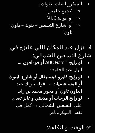
الميكروباصات بتقولك:
"تجمع خامس"
أو "بوابة AUC"
أو "شارع التسعين – بنوك – داون 
تاون"
4. انزل عند المكان اللي عايزه في 
شارع التسعين الشمالي:
لو رايح AUC Gate 1 أو فودافون
 → 
انزل عند الجامعة
لو رايح كايرو فيستيفال أو شارع البنوك 
أو المستشفيات
 → قوله ينزلك عند 
الداون تاون أو محور محمد بن زايد
لو رايح الرحاب أو مدينتي
 وعايز تعدي 
على التسعين الشمالي → كمل في 
نفس الميكروباص
✅ الوقت والتكلفة: