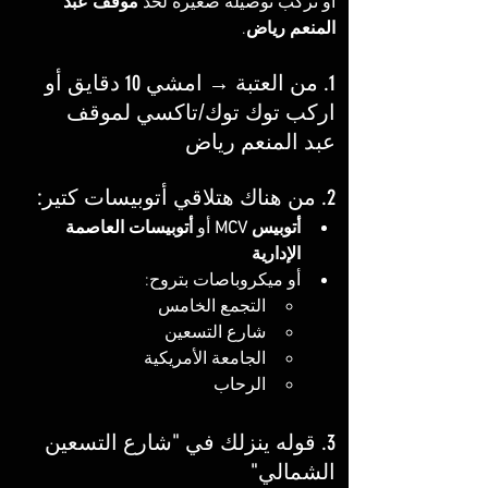
أو تركب توصيلة صغيرة لحد 
موقف عبد 
المنعم رياض
.
1. من العتبة → امشي 10 دقايق أو 
اركب توك توك/تاكسي لموقف 
عبد المنعم رياض
2. من هناك هتلاقي أتوبيسات كتير:
أتوبيس MCV
 أو 
أتوبيسات العاصمة 
الإدارية
أو ميكروباصات بتروح:
التجمع الخامس
شارع التسعين
الجامعة الأمريكية
الرحاب
3. قوله ينزلك في "شارع التسعين 
الشمالي"