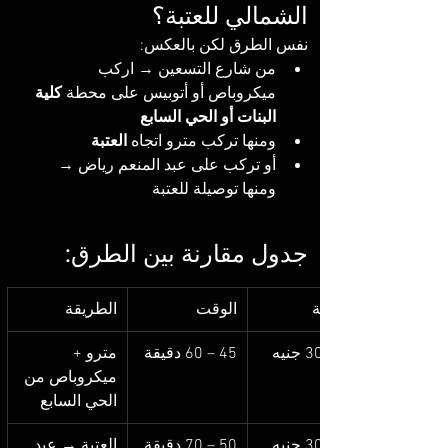
الشمالي للعتبة؟
نفس الطرق لكن بالعكس:
من شارع التسعين → اركب 
ميكروباص أو أتوبيس على محطة 
كلية 
البنات أو الحي السابع
ومنها تركب مترو اتجاه 
العتبة
أو تركب على عبد المنعم رياض → 
ومنها توصيلة للعتبة
جدول مقارنة بين الطرق:
التكلفة
الوقت
الطريقة
45 – 60 دقيقة
مترو + 
ميكروباص من 
الحي السابع
50 – 70 دقيقة
العتبة → عبد 