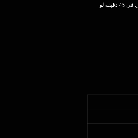
 في المتوسط⏱️ في المترو السريع ممكن توصل في 45 دقيقة لو 