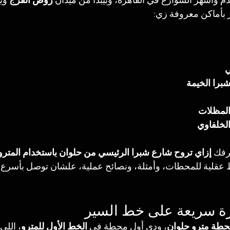
م وأشهر الشوارع في القاهرة، وبيبدأ من ميدان 
روض الفرج
 وي
مر بأماكن معروفة زي:
ي
برا الخيمة
لمظلات
لخلفاوي
رفك 
إزاي تروح شارع شبرا الرئيسي من حلوان باستخدام المتر
 عقلية للمحطات، وأمثلة، ونصائح عملية، علشان توصل بأسرع
ظرة سريعة على خط السير
طة مترو حلوان
، ودي أول محطة في 
الخط الأول للمترو
، اللي