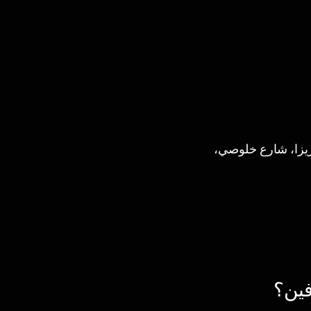
يزا، شارع خلوصي، 
فين؟