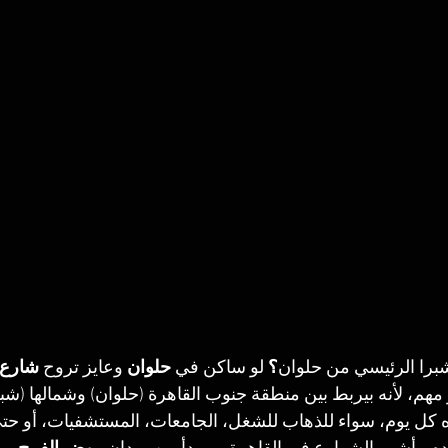
برا الرئيسي من حلوان
؟ 
لو ساكن في 
حلوان
 وعايز تروح 
شارع 
م، لأنه بيربط بين منطقة جنوب القاهرة (حلوان) وشمالها (شبرا
ده كل يوم، سواء للذهاب للشغل، الجامعات، المستشفيات، أو ح