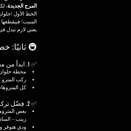
المرج الجديدة
، لك
الخط الأول (حلوان
المنيب) فبيقطعها 
يعني لازم تبدل ف
🚇 ثانيًا: 
✅ 1. ابدأ من محطة مترو حلوان
محطة حلوان
ركب المترو ا
كل المتروهات
✅ 2. فضّل تركب المترو السريع (Express)
بعض المتروها
زينب – الساد
ودي هتوفر و