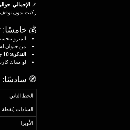
📌 
الإجمالي: حوالي 50 – 60 دق
ركبت بدون توقف ك
💰 خامسًا: 
المترو بيحس
من حلوان لسانت
التذكرة: 10 جنيه
لو معاك كارت
🧭 سادسًا:
الخط التاني
السادات (نقطة ال
الأوبرا