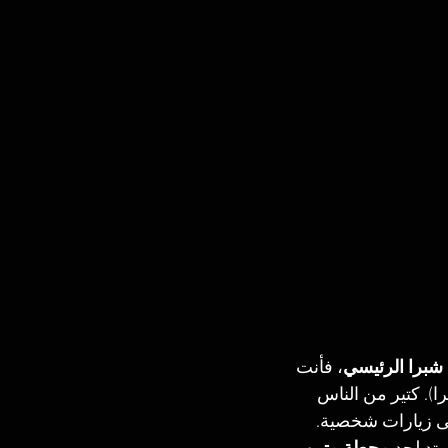
شبرا الرئيسي
، فأنت 
). كتير من الناس 
تى زيارات شخصية.