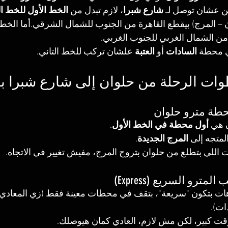
ن عشان توصل لـ 
شارع شبرا
، لازم تبدل من 
الخط الأول للخط ال
 – المرج) بيقطع القاهرة من الجنوب للشمال الشرقي.أما الخط ال
من الشمال الغربي للجنوب الغربي.
ي محطة 
السادات
 أو 
العتبة
 علشان تركب للخط التاني.
خطوات الرحلة من حلوان إلى شارع شبرا با
 هي 
أول محطة في الخط الأول
.
لمتجه إلى 
المرج الجديدة
.
 اللي بتطلع من حلوان بتروح المرج، مفيش تغيير في الاتجاه.
ت بتكون "سريعة"، بتقف في محطات معينة فقط (زي المعادي – 
ات).
قت كبير، لكن مش لازم، العادي كمان هيوصلك.