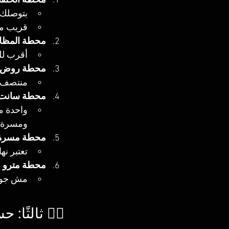
محطة الخلفا
بتوصلك 
قريب من
محطة المظل
أقرب لل
محطة روض ا
منتصف 
محطة سانت ت
واحدة م
ومسرة
محطة مسرة
تعتبر نه
محطة مترو ال
مش جوه 
🏃‍♂️ ثالثً