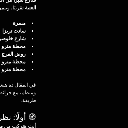
شارع شبرا
 من أقد
العتبة
 تقريبًا، وبي
مسرة
سانت تريزا
شارع خلوص
محطة مترو ش
روض الفرج
محطة مترو ا
محطة مترو ا
في المقال ده هنع
ومنظم، مع خرائط
طريقة.
🧭 أولًا: ن
أنت هتركب من 
مح