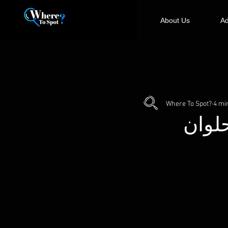
About Us
Ad
Where To Spot?
4 mi
لوان