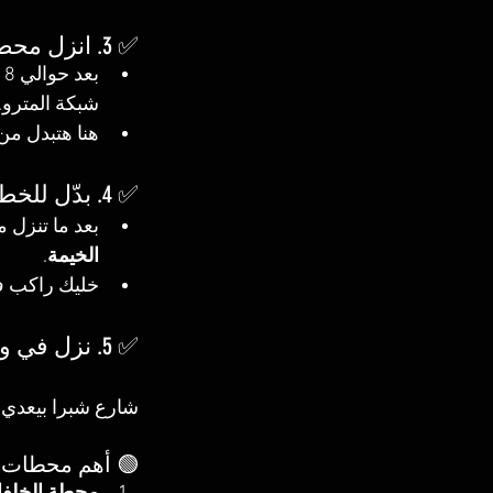
✅ 3. انزل محطة 
بعد حوالي 18 محطة من حلوان، هتوصل لمحطة 
شبكة المترو.
هنا هتبدل من
✅ 4. بدّل للخط التاني (شبرا الخيمة – المنيب)
بعد ما تنزل 
الخيمة
.
خليك راكب في
✅ 5. نزل في واحدة من المحطات اللي على شارع شبرا
شارع شبرا بيعدي ع
🟢 أهم محطات 