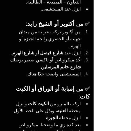
التعاون – المطبعة – الطالبية.
انزل عند المستشفى.
✅ من 
أكتوبر أو الشيخ زايد
:
من أكتوبر تركب عربية من ميدان 
جهينة أو الحصري رايحة الجيزة أو 
الهرم.
انزل عند 
شارع فيصل
 أو 
شارع الهرم
.
خُد ميكروباص أو تاكسي صغير يوصلّك 
شارع خاتم المرسلين
.
المستشفى واضحة جدًا هناك.
✅ من 
إمبابة أو الوراق أو الكيت 
كات
:
اركب المترو من 
الكيت كات
 وانزل 
محطة 
العتبة
، وبدّل على الخط الأول.
انزل محطة 
الجيزة
.
بعد كده زي ما وضحنا: ميكروباص 