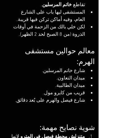
تقاطع 
خاتم المرسلين
.
المستشفى ليها باب على الشارع 
العام، وفيه أماكن تركن فيها قريبة.
لكن خلي بالك من الزحمة في أوقات 
الذروة (من 8 الصبح لحد 2 الظهر).
معالم حوالين مستشفى 
الهرم:
شارع خاتم المرسلين.
ميدان التعاون.
ميدان الطالبية.
قريب من كايرو مول.
شارع فيصل والهرم على بُعد دقائق.
شوية نصايح مهمة:
متنزلش محطة فيصل في المترو
 لإنها 