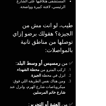
المستشفى هتلاقيها على الشارع 
الرئيسي، لافتة كبيرة وواضحة.
طيب، لو انت مش من 
الجيزة؟ هقولك برضو إزاي 
توصلها من مناطق تانية 
بالمواصلات:
✅ من 
رمسيس أو وسط البلد
:
اركب المترو من 
محطة الشهداء
.
انزل في محطة 
الجيزة
.
ومن هناك نفس الطريقة اللي فوق: 
ميكروباصات شارع الهرم، وانزل عند 
شارع خاتم المرسلين
.
✅ من 
العتبة أو التحرير
: