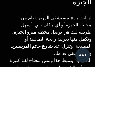
الجيزة
لو انت رايح مستشفى الهرم العام من 
محطة الجيزة أو أي مكان تاني، أسهل 
طريقة ليك هي توصل 
محطة مترو الجيزة
، 
وتكمل منها بعربية رايحة الطالبية أو 
المطبعة، وتنزل عند 
شارع خاتم المرسلين
، 
والمستشفى قدامك.
الموضوع بسيط جدًا ومش محتاج لفة كبيرة، 
بس خُد بالك من الزحمة في شارع فيصل 
وخلي معاك عنوان المستشفى عشان تسأل 
عليه بسهولة لو احتجت.
ازاي اروح؟