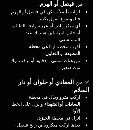
✅ من 
فيصل أو الهرم
:
لو انت أصلاً ساكن في فيصل أو الهرم 
فالموضوع أسهل بكتير.
أي ميكروباص أو عربية رايحة الطالبية 
أو خاتم المرسلين هتنزلك عند 
المستشفى.
أقرب محطة ليها هي 
محطة 
المطبعة
 أو 
التعاون
.
من هناك تمشي 5 دقايق أو تركب توك 
توك صغير.
✅ من 
المعادي أو حلوان أو دار 
السلام
:
اركب مترو وبدّل في محطة 
السادات
 أو 
الشهداء
 وانزل على الخط 
الأول.
انزل في محطة 
الجيزة
.
بعدها اركب ميكروباص رايح فيصل – 