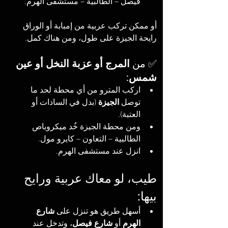
فيصل – الطالبية – مستشفى الهرم.
أو ممكن تركب عربية من إمبابة أو الوراق 
رايحة الجيزة على طول، ومن هناك كمل.
✅ من 
المرج أو عزبة النخل أو عين 
شمس
:
اركب المترو من أي محطة لحد ما 
توصل 
الجيزة
 (بدل في السادات أو 
العتبة).
ومن محطة الجيزة خُد ميكروباص 
الطالبية – التعاون – كايرو مول.
انزل عند مستشفى الهرم.
طيب، لو معاك عربية ورايح 
بيها:
أسهل طريق هو تنزل على 
شارع 
الهرم
 أو 
شارع فيصل
، وتدخل عند 