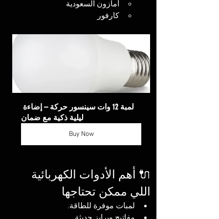
أمازون السعودية
كارفور
لمبة 12 وات سينسور حركة – إضاءة 
ليلية ذكية مع ضمان
Buy Now
🔌 أهم الأدوات الكهربائية 
اللي ممكن تحتاجها
لمبات موفرة للطاقة.
مفاتيح وبرايز حديثة.