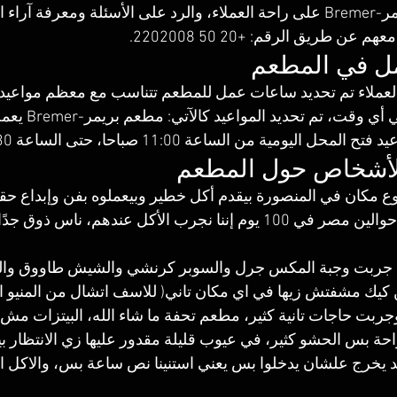
‏يحرص مطعم بريمر-Bremer على راحة العملاء، والرد على الأسئلة ومعرفة 
عن طريق الرقم: +20 50 2202008.
مل في المطعم
العملاء تم تحديد ساعات عمل للمطعم تتناسب مع معظم مواعيد ا
راحة الأشخاص في أي
ومية من الساعة 11:00 صباحا، حتى الساعة 2:30 بعد منتصف الليل. 
لأشخاص حول المطعم
ع مكان في المنصورة بيقدم أكل خطير وبيعملوه بفن وإبداع حق
مفاجأة في رحلتنا حوالين مصر في 100 يوم إننا نجرب الأكل عندهم،
ا جربت وجبة المكس جرل والسوبر كرنشي والشيش طاووق وا
 كيك مشفتش زيها في اي مكان تاني( للاسف اتشال من المنيو ال
وجربت حاجات تانية كثير، مطعم تحفة ما شاء الله، البيتزات م
راحة بس الحشو كثير، في عيوب قليلة مقدور عليها زي الانتظار 