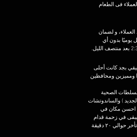
آراء العملاء فى الطعام 
لعملاء، و لضمان 
 وقت، تم تحديد المواعيد كالآتي: مطعم بريمر-Bremer يعمل يوميًا بدون أي 
يقي بجد كانت أحلى 
 ناس ذوق جدًا ومميزين ومحافظين 
لسلطات الصحية 
جديد ) والساندوتشات 
ش احسن مكان في 
بيبقى في زحمة قدام 
المحل مستنيين حد يخرج علشان يدخلوا بس يعني استنينا نص ساعة بس، والاكل اتأخر حوالي ٢٠ دقيقة 