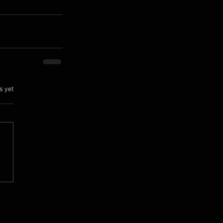
.
s yet