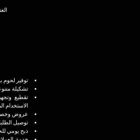
م
الع
توفير لحوم بلدية طازجة 100% تشمل لحوم كندوز 
تشكيلة متنوع
الاستخدام ال
عروض وخصوما
توصيل الطلبا
ذبح يومي للح