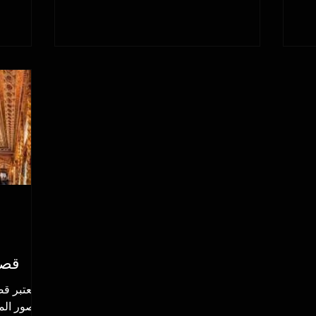
قصر
يعتبر ق
القصور المع