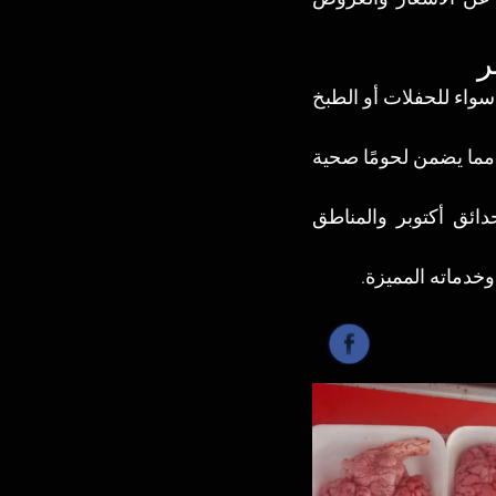
ر
خدمة تقطيع حسب الطلب يُمكن للعملاء طلب التقطيع المناسب لاحتياجاتهم سواء للحفلات أو الطبخ 
نظافة وجودة مضمونة حيث يلتزم المحل بمعايير النظافة في الذبح والتخزين مما يضمن لحومًا صحية 
خدمة التوصيل للمنازل إمكانية توصيل اللحوم الطازجة إلى العملاء في حدائق أكتوبر والمناطق 
خدماته المميزة.