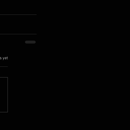
.
s yet