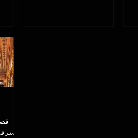
قصر
يعتبر ق