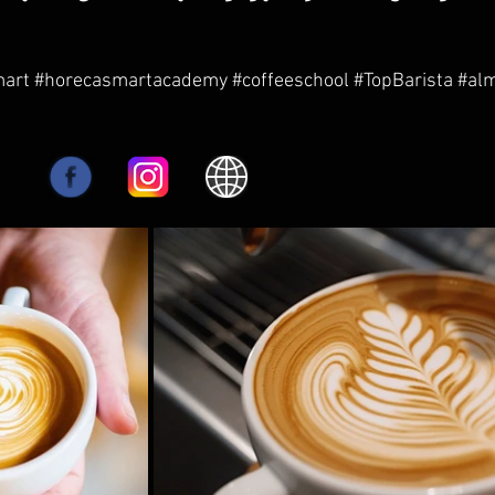
art
#horecasmartacademy
#coffeeschool
#TopBarista
#alm