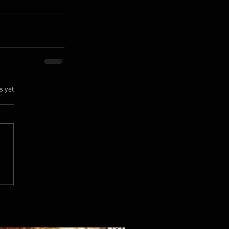
.
s yet