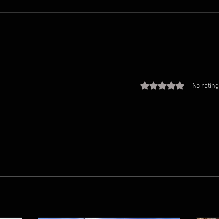
Rated 0 out of 5 stars
No rating