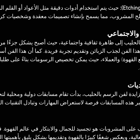
 حيث يتم استخدام أدوات دقيقة مثل الأعواد أو القلم ا
ح المشروب، مما يسمح بإنشاء تصميمات معقدة وشخصيات كرت
 والاجتماعي
لحليب إلى ظاهرة ثقافية واجتماعية، حيث أصبح يشكل جزءًا من
ا الفن لجذب الزبائن وتقديم تجربة فريدة. كما أن هذا الفن أسه
نع القهوة) والعملاء، حيث يمكن تخصيص الرسومات بناءً على طلبات
يات
زايدة لفن الرسم بالحليب، بدأت تقام مسابقات دولية ومحلية لتحدي
تبر هذه المسابقات فرصة لاستعراض المهارات وتبادل التقنيات ال
على المشروبات هو تجسيد للجمال والابتكار في عالم القهوة. فه
عالية، ويعكس شغفًا كبيرًا بالقهوة وتقديمها بشكل يليق بأهميتها ال