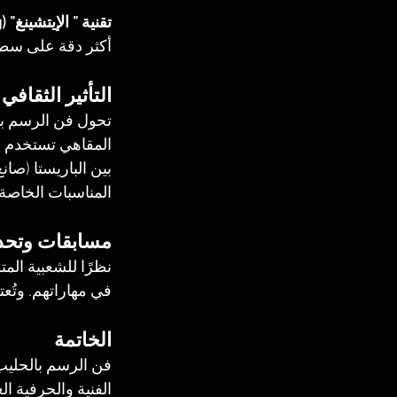
تقنية ” الإيتشينغ” (Etching):
أكثر دقة على سط
التأثير الثقافي
تحول فن الرسم با
المقاهي تستخدم هذ
بين الباريستا (صا
المناسبات الخاصة.
مسابقات وتحد
نظرًا للشعبية المت
في مهاراتهم. وتُع
الخاتمة
فن الرسم بالحليب 
الفنية والحرفية ال