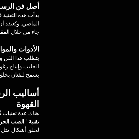
أصل فن الرسم
بدأت هذه التقنية 
الماضي. ويُعتقد أ
جاء من خلال المقا
الأدوات والمو
يتطلب هذا الفن وج
الحليب وإنتاج رغ
يسمح للفنان بخلق
أساليب الرس
القهوة
هناك عدة تقنيات ت
تقنية ” الصب الحر” (ee Pouring
لخلق أشكال مثل ال