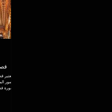
قصر
يعتبر ق
القصور المع
صورة قديم