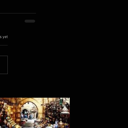
.
s yet