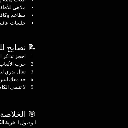
ألعاب مائية 
ملاهي للأطفال
مطاعم وكافي
جلسات عائلية 
📝 نصايح لل
احجز تذاكر ا
جرب الألعاب 
تعال بدري ل
خذ معك لبس 
لا تنسى الكام
🎯 الخلاصة
الوصول لـ 
قرية ال