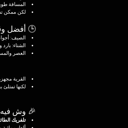
المسافة طويلة (20 كم من وسط الطائف)، الم
لكن ممكن تس
🕒 أفضل وق
الصيف: أجواء
الشتاء: بارد و
العصر والمسا
القرية مجهزة
لكنها تمتلئ 
🎉 وش فيه 
تلفريك الطا