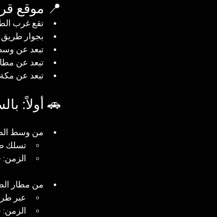
📍 موقع قري
تقع غرب الط
بجوار طريق ا
تبعد عن وسط
تبعد عن مطار
تبعد عن مكة 
🚗 أولاً: با
من وسط الط
تسلك طري
الزمن: 
من مطار الط
عبر طري
الزمن: 