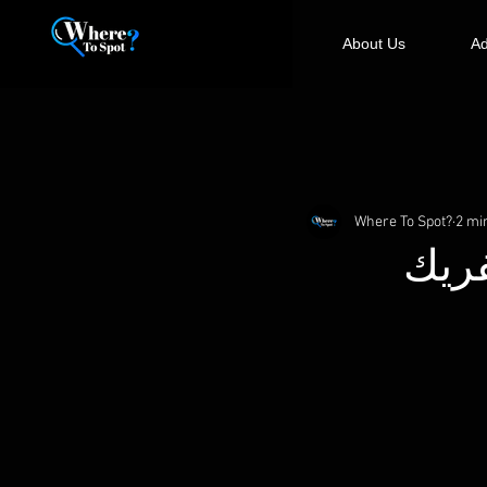
About Us
Ad
Where To Spot?
2 mi
فريك