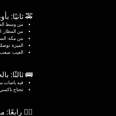
🚕 ثانيًا: ب
من وسط الطا
من المطار: ا
من مكة: الس
الميزة: توصلك
العيب: صعب 
🚌 ثالثًا: با
فيه باصات سا
تحتاج تاكسي 
🚶‍♂️ رابعًا