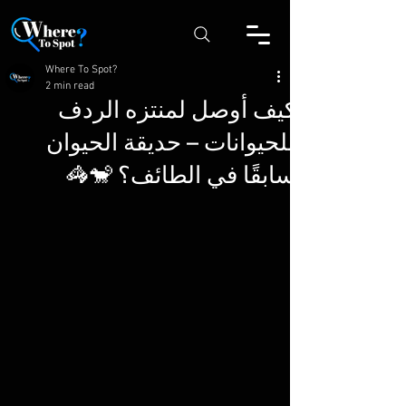
Where To Spot?
2 min read
كيف أوصل لمنتزه الردف
للحيوانات – حديقة الحيوان
سابقًا في الطائف؟ 🐒🦓