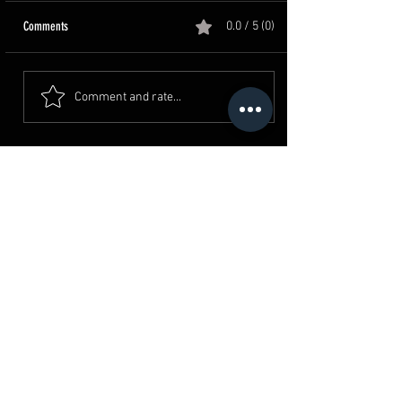
Comments
0.0 / 5 (0)
Comment and rate...
القرية الكونية - حدائق اكتوبر
Where To Spot?
4 min read
قلعة صلاح الدين الأيوبي | معالم
القاهرة | مصر
Where To Spot?
2 min read