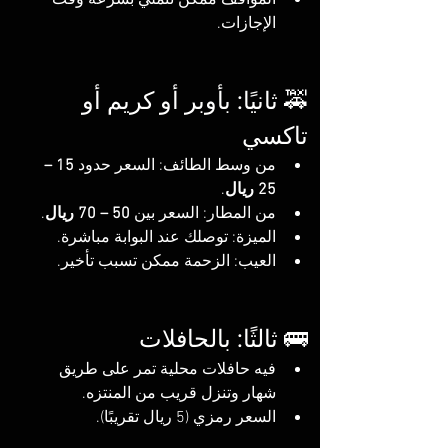
المواقف ممكن تتملي بسرعة وقت 
الإجازات.
🚕 ثانيًا: بأوبر أو كريم أو 
تاكسي
من وسط الطائف: السعر حدود 
15 – 
25 ريال
.
من المطار: السعر بين 
50 – 70 ريال
.
الميزة: توصلك عند البوابة مباشرة.
العيب: الزحمة ممكن تسبب تأخير.
🚌 ثالثًا: بالحافلات
فيه حافلات محلية تمر على طريق 
شهار وتنزل قريب من المنتزه.
السعر رمزي (5 ريال تقريبًا).