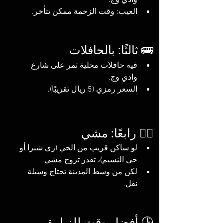
وادي وج.
العيب: وقت الزحمة ممكن تتأخر.
🚌 ثالثًا: بالحافلات
فيه حافلات محلية تمر على شارع 
وادي وج.
السعر رمزي (5 ريال تقريبًا).
🚶‍♂️ رابعًا: مشي
لو ساكن قريب من الحي (زي شبرا أو 
حي النسيم)، تقدر تروح مشي.
لكن من وسط المدينة تحتاج وسيلة 
نقل.
🕒 أفضل وقت للزيارة