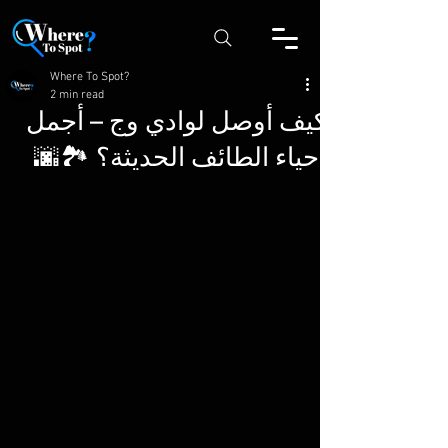
Where To Spot?
2 min read
كيف أوصل لوادي وج – أجمل
أحياء الطائف الحديثة؟ 🏞️🌆