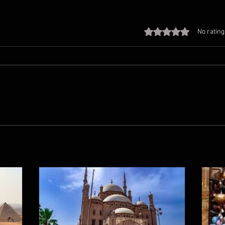
Rated 0 out of 5 stars
No rating