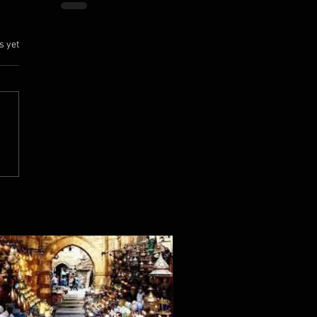
.
s yet