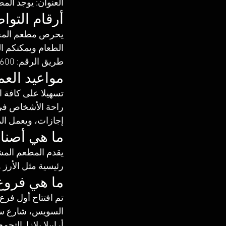
العنوان: يوجد المط
أرقام التو
‏‪‏يحرص مطعم المح
الطعام ويمكنكم ا
طريق الرقم: ‬01030306600، أو الخط الساخن 19964.
مواعيد الع
تسهيلا على كافة 
راحة الأشخاص في 
إجازات، ويعمل المطعم على مدار 24 ساع
ما هي أصنا
يقدم المطعم المش
رئيسية مثل الأرز 
ما هي فروع
تم افتتاح أول فرع
السويس، شارع سكة
أرابيلا بلازا, التج