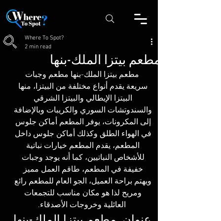
Where To Spot?
2 min read
مطعم بيتزا الملك-بنها
 مطعم بيتزا الملك-بنها مطعم وجبات 
سريعة يقدم أنواع مختلفة من البيتزا، منها 
البيتزا الإيطالي والبيتزا الشرقي 
والسندوتشات السوري والكريبات وبالإضافة 
إلى المكرونات، يوفر المطعم أماكن جلوس 
في الهواء الطلق وكذلك أماكن جلوس داخل 
المطعم، يقدم المطعم خيارات نباتية 
للأشخاص النباتيين، كما أنه يوجد وجبات 
خفيفة في المطعم، طاقم العمل مميز 
ويهتم براحة العميل، الجو العام للمطعم رائع 
ومريح لذا هو مكان مناسب للتجمعات 
العائلية وخروجات الأصدقاء.
عنوان  مطعم بيتزا الملك-بنها