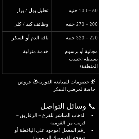
60 – 100 جنيه
تحليل بول / براز
200 – 270 جنيه
وظائف كبد / كلى
220 – 320 جنيه
باقة الدم أو السكر
مجانية أو برسوم 
خدمة منزلية
بسيطة (حسب 
المنطقة)
🎁 خصومات للمتابعة الدورية🎁 عروض 
خاصة لمرضى السكر
📞 وسائل التواصل
الذهاب المباشر للفرع – الزقازيق – 
قريب من القومية
رقم المعمل (موجود على اليافطة أو 
صفحة الفيسبوك الرسمية)