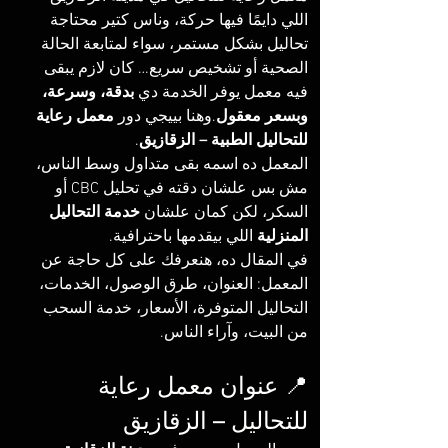
اللي دايمًا فيها حركة، وناس كتير محتاجة 
تحاليل بشكل مستمر، سواء لمتابعة الحالة 
الصحية أو تشخيص سريع… كان لازم يبقى 
فيه معمل يوفر الخدمة دي 
بدقة، وسرعة، 
وبسعر معقول
.وهنا بييجي دور 
معمل رعاية 
للتحاليل الطبية – الزقازيق
.
المعمل ده اسمه بقى متداول وسط الناس، 
مش بس علشان دقته في تحليل CBC أو 
السكر، لكن كمان علشان 
خدمة التحاليل 
المنزلية
 اللي بيقدمها باحترافية.
في المقال ده، هنعرفك على كل حاجة عن 
المعمل: العنوان، طرق الوصول، الخدمات، 
التحاليل المتوفرة، الأسعار، خدمة السحب 
من البيت، وآراء الناس.
📍 عنوان معمل رعاية 
للتحاليل – الزقازيق