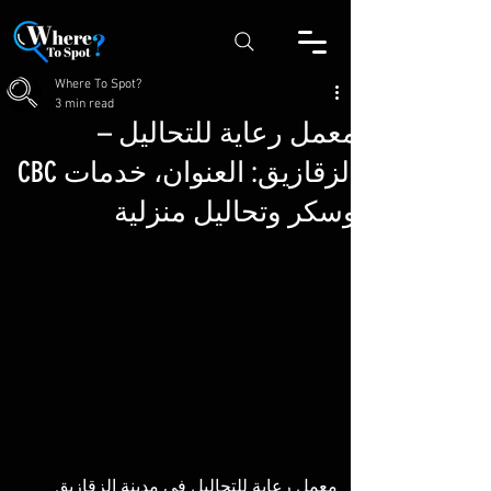
Where To Spot?
3 min read
معمل رعاية للتحاليل –
الزقازيق: العنوان، خدمات CBC
وسكر وتحاليل منزلية
معمل رعاية للتحاليل في مدينة الزقازيق 