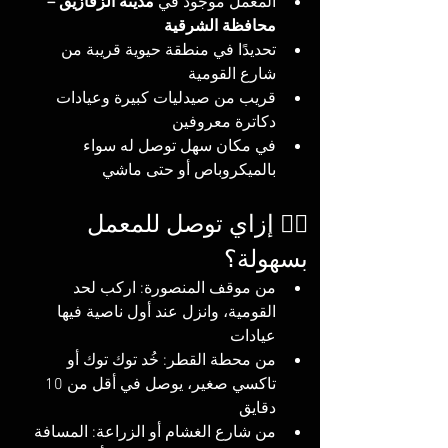
المعمل موجود في 
مدينة الزقازيق – 
محافظة الشرقية
تحديدًا في منطقة حيوية قريبة من 
شارع القومية
قريب من صيدليات كبيرة وعيادات 
دكاترة معروفين
في مكان سهل توصل له سواء 
بالميكروباص أو حتى ماشي
🚶‍♂️ إزاي توصل للمعمل 
بسهولة؟
من موقف المنصورة: اركب لحد 
القومية، وانزل عند أول ناصية فيها 
عيادات
من محطة القطر: خُد توك توك أو 
تاكسي صغير، يوصل في أقل من 10 
دقايق
من شارع الغشام أو الزراعة: المسافة 