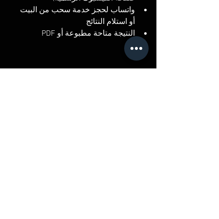
واتساب لحجز خدمة سحب من البيت 
أو استلام النتائج
النتيجة متاحة مطبوعة أو PDF
📝 الخلاصة
لو بتدور على معمل يقدم خدمات دقيقة 
وسريعة، وسحب من البيت كمان، يبقى 
معمل رعاية للتحاليل
 في الزقازيق هو 
اختيارك المضمون.تحاليل أساسية زي CBC 
والسكر، واهتمام بتفاصيل كل مريض، وكل 
ده بسعر مناسب وخدمة محترمة.
ابدأ صحتك بتحليل… وخلي العلم يرسملك 
الطريق.