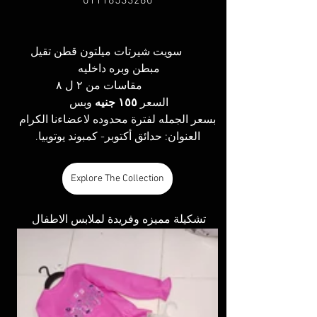
01118533280
         سويت شيرتات ميلتون قطن تقيل 
مبطن وبره داخليه 
              مقاسات من ٢ ل ٨ 
السعر 
١٥٥ جنيه
 وبس 
بسعر الجمله لفترة محدوده لاعضاءنا الكرام
العنوان: حدائق أكتوبر- كمبوند يوتوبيا.
Explore The Collection
تشكيلة مميزه وفريدة لملابس الاطفال 