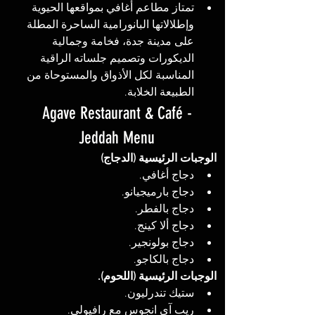
تمتاز مطاعم أغافي بمواقعها الحيوية 
وإطلالاتها البانورامية الساحرة المطلة 
على مدينة جدة، فخامة وجمالية 
الديكورات وتصميم جلساته الراقية 
المناسبة لكل الأذواق والمستوحاة من 
الطبيعة الخلابة.
 Agave Restaurant & Café - 
Jeddah Menu
الوجبات الرئيسية (الدجاج)
دجاج أغافي.
دجاج بارميجيانو.
دجاج بالفطر.
دجاج ألا كينج.
دجاج بولونجير.
دجاج بالكاجو.
الوجبات الرئيسية (اللحوم).
ستيك تندرليون.
ريب آي انجوس مع رافيولي.