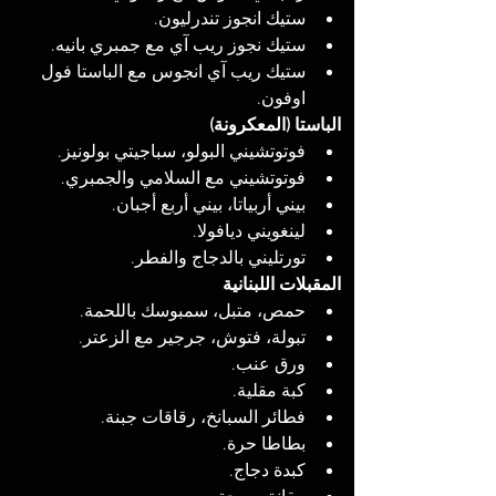
ستيك انجوز تندرليون.
ستيك نجوز ريب آي مع جمبري بانيه.
ستيك ريب آي انجوس مع الباستا فول 
اوفون.
الباستا (المعكرونة)
فوتوتشيني البولو، سباجيتي بولونيز.
فوتوتشيني مع السلامي والجمبري.
بيني أربياتا، بيني أربع أجبان.
لينغويني ديافولا.
تورتليني بالدجاج والفطر.
المقبلات اللبنانية
حمص، متبل، سمبوسك باللحمة.
تبولة، فتوش، جرجير مع الزعتر.
ورق عنب.
كبة مقلية.
فطائر السبانخ، رقاقات جبنة.
بطاطا حرة.
كبدة دجاج.