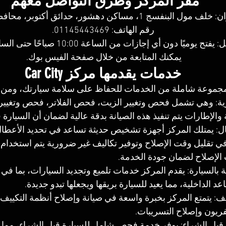
مقر المركز وطرق التواصل معهم
 مول البنفسج 1، مساكن دهشور، حدائق أكتوبر، محافظة الجيزة.
رقم الهاتف: 01145443469.
يوميًا دون أي إجازات من الساعة 10:00 صباحًا حتى الساعة 12:00 صباحًا.
يمكنك المتابعة من خلال صفحة الفيس بوك. 
خدمات يقدمها مركز Car City
مجموعة شاملة من الخدمات للحفاظ على سلامة سيارتك، ومن أ
رية: وهي تشمل فحص وتغيير الزيت، فحص الفلاتر، فحص وتغيير ا
 والإطارات يتم تنفيذ هذه الصيانة بدقة عالية لضمان أن السيارة في
ل: يمتلك المركز أجهزة تشخيص حديثة تساعد في تحديد الأعطا
ي تقليل وقت الإصلاح وتوفير تكاليف غير ضرورية يتم استخدام 
الإصلاح لضمان جودة الخدمة.
 بالسيارة: يقدم المركز خدمات تلميع وتجديد السيارات، بما في ذ
د الداخلية، مما يعيد للسيارة بريقها ويجعلها تبدو جديدة.
ف: يتمتع المركز بخبرة واسعة في صيانة وإصلاح أنظمة التكييف 
ريون وإصلاح التسريبات.
ل الشراء: يوفر خدمة فحص شامل للسيارة قبل الشراء، مما يس