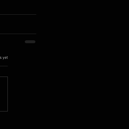
.
s yet