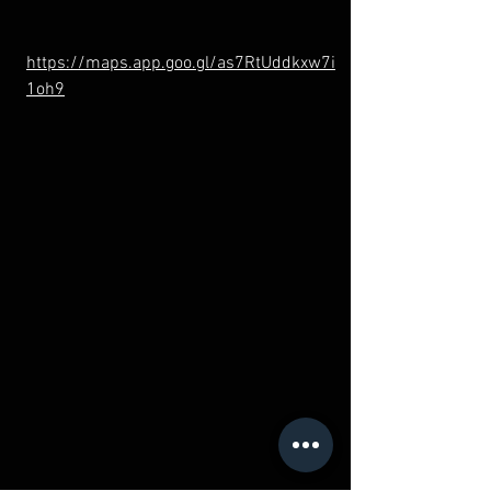
https://maps.app.goo.gl/as7RtUddkxw7i
1oh9