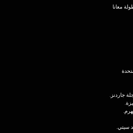
لة معانا 
متحدة 
هرم.