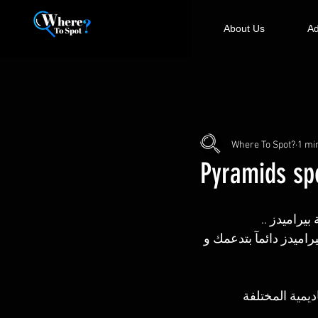
About Us
Ad
Where To Spot?
1 mi
يراميدز ..
اميدز دائمآ بتدعمك و 