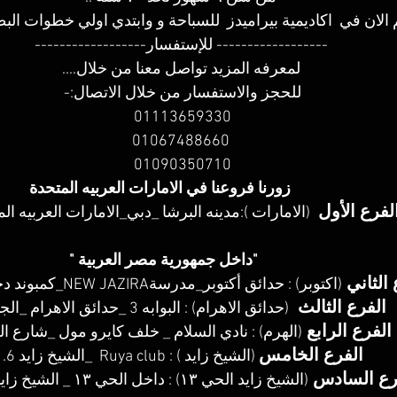
الان في  اكاديمية بيراميدز  للسباحة و وابتدي اولي خطوات البطو
01113659330 
01067488660
01090350710 
لفرع الأول 
 (الامارات ):مدينه البرشا _دبي_الامارات العربيه ال
الثاني 
(اكتوبر) : حدائق أكتوبر_مدرسةNEW JAZIRA_كمبوند دجلة جاردنز.
الفرع الثالث  
(حدائق الاهرام) : البوابه 3 _حدائق الاهرام _الجيزة.
الفرع الرابع 
(الهرم) : نادي السلام _ خلف كايرو مول _شارع ال
الفرع الخامس
 (الشيخ زايد ) : Ruya club  _الشيخ زايد 6. 
رع السادس 
(الشيخ زايد الحي ١٣) : داخل الحي ١٣ _ الشيخ زايد سيتي.  