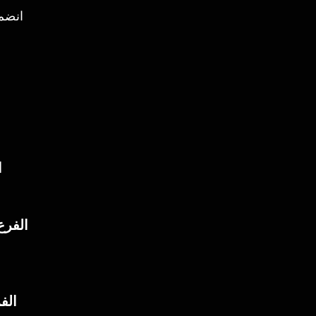
انضم 
ا
الفرع 
الف