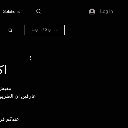
Log In
Solutions
Log in / Sign up
demy
مفيش ن
عارفين ان الطريق
 عندكم فرصة للانضمام الي اكاديمية بيراميدز للسباحة ضمن قطاعات الاكاديمية المختلفة 