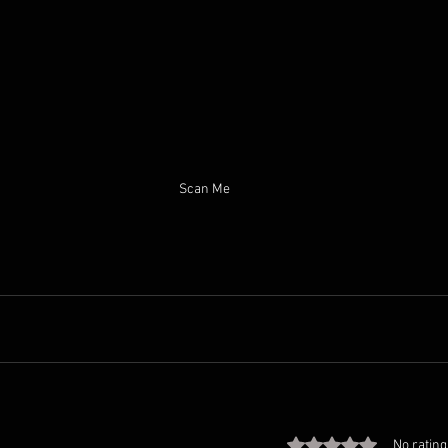
Scan Me
Rated 0 out of 5 stars
No rating