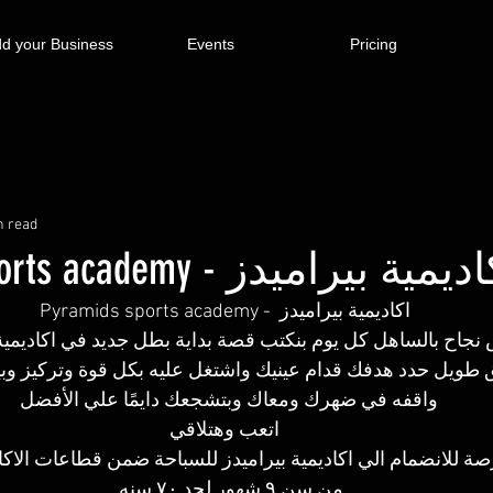
d your Business
Events
Pricing
n read
Pyramids sports aca - اكاديمية بيراميدز
Pyramids sports academy -  اكاديمية بيراميدز
جاح بالساهل كل يوم بنكتب قصة بداية بطل جديد في اكاديمية ب
 طويل حدد هدفك قدام عينيك واشتغل عليه بكل قوة وتركيز وبير
واقفه في ضهرك ومعاك وبتشجعك دايمًا علي الأفضل  
اتعب وهتلاقي
من سن ٩ شهور لحد ٧٠ سنه ..