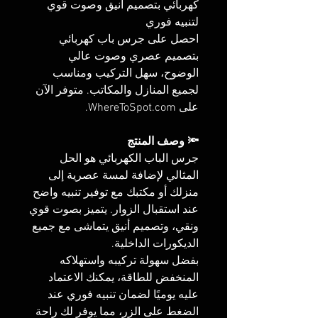
كهربائي بتصميم أنيق وصوت قوي
لتنبيه فوري
احصل على جرس باب كهربائي
بتصميم عصري وصوت عالي
الوضوح، سهل التركيب ومناسب
لجميع المنازل والمكاتب. متوفر الآن
على WhereToSpot.com.
🔦 وصف المنتج
جرس الباب الكهربائي هو الحل
المثالي لإضافة لمسة عصرية إلى
منزلك أو مكتبك مع توفير تنبيه واضح
عند استقبال الزوار. يتميز بصوت قوي
ونقي، وتصميم أنيق يتماشى مع جميع
الديكورات الداخلية.
بفضل سهولة تركيبه واستهلاكه
المنخفض للطاقة، يمكنك الاعتماد
عليه يوميًا لضمان تنبيه فوري عند
الضغط على الزر، مما يوفر لك راحة