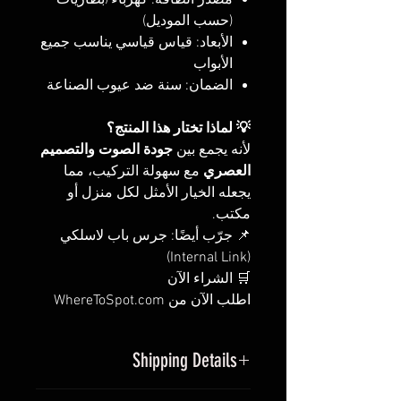
مصدر الطاقة: كهرباء/بطاريات
(حسب الموديل)
الأبعاد: قياس قياسي يناسب جميع
الأبواب
الضمان: سنة ضد عيوب الصناعة
💡 لماذا تختار هذا المنتج؟
لأنه يجمع بين
جودة الصوت والتصميم
العصري
مع سهولة التركيب، مما
يجعله الخيار الأمثل لكل منزل أو
مكتب.
📌 جرّب أيضًا: جرس باب لاسلكي
(Internal Link)
🛒 الشراء الآن
اطلب الآن من WhereToSpot.com
Shipping Details
يتم شحن المنتج خلال 1–2 يوم عمل.