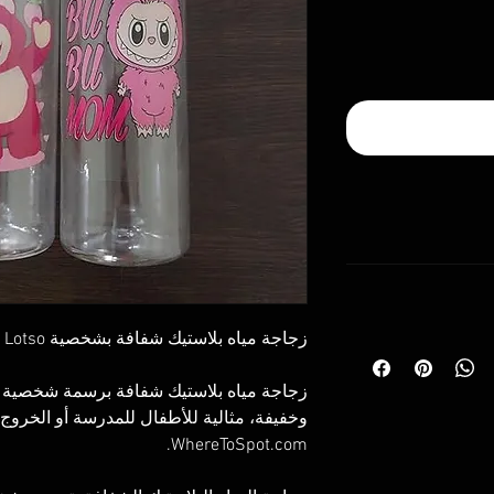
عالم
ه
زجاجة مياه بلاستيك شفافة بشخصية Lotso من Toy Story للأطفال
 تاريخ الاستلام.
وقت التوصيل المتوقع: من 2 إلى 10 أيام عمل داخل
لية وغير مستخدم.
فًا أو مختلفًا عن
وخفيفة، مثالية للأطفال للمدرسة أو الخروج.
WhereToSpot.com.
رجاع، يرجى مراجعة