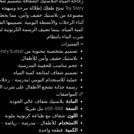
زجاجة المياه البلاستيك الشفافة بتصميم ش
Toy Story تمنح طفلك إطلالة مرحة ومبهجة أثناء الاستخدام اليومي.
مصنوعة من بلاستيك خفيف وآمن، مما يجعلها
أثناء الرحلات والأنشطة اليومية. تصميمها 
كمية المياه، بينما تضيف الرسمة الكرتونية
شرب الماء بانتظام.
⭐ المميزات
تصميم بشخصية محبوبة من Toy Story (Lotso).
بلاستيك خفيف وآمن للأطفال.
حجم مناسب للحقيبة المدرسية.
تصميم شفاف لمتابعة كمية المياه.
عملية للاستخدام اليومي (مدرسة – رحلات
رسمة جذابة تشجع الأطفال على شرب الم
📏 المواصفات
المادة
: بلاستيك شفاف عالي الجودة.
السعة
: 500–600 مل تقريبًا.
اللون
: شفاف مع طباعة كرتونية ملونة.
الاستخدام
: للأطفال – مدرسة – رياضة – 
الكمية
: قطعة واحدة.