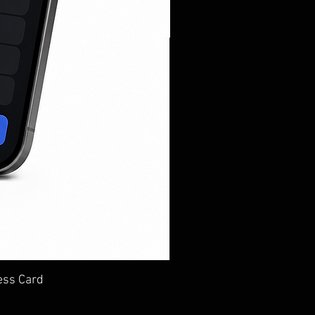
كارت NFC ذكي لمشاركة 