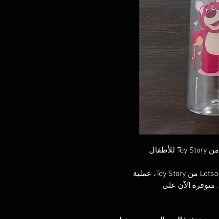
زجاجة مياه بلاستيك شفافة برسمة شخصية Lotso من Toy Story، عملية
 متوفرة الآن على