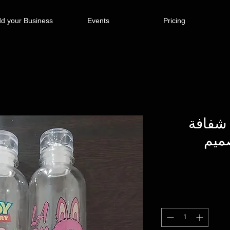
d your Business
Events
Pricing
 شفافة