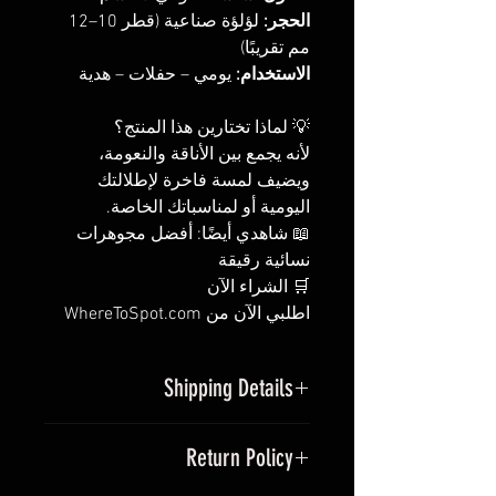
الحجر:
لؤلؤة صناعية (قطر 10–12
مم تقريبًا)
الاستخدام:
يومي – حفلات – هدية
💡 لماذا تختارين هذا المنتج؟
لأنه يجمع بين الأناقة والنعومة،
ويضيف لمسة فاخرة لإطلالتك
اليومية أو لمناسباتك الخاصة.
📖 شاهدي أيضًا: أفضل مجوهرات
نسائية رقيقة
🛒 الشراء الآن
اطلبي الآن من WhereToSpot.com
Shipping Details
يتم شحن المنتج خلال 1–2 يوم عمل.
Return Policy
التوصيل متاح لجميع معظم أنحاء
العالم