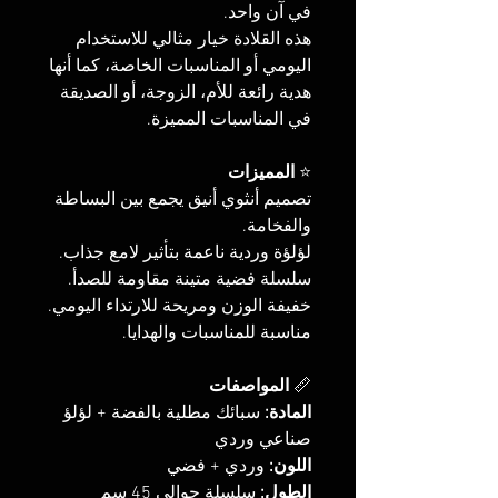
في آن واحد.
هذه القلادة خيار مثالي للاستخدام
اليومي أو المناسبات الخاصة، كما أنها
هدية رائعة للأم، الزوجة، أو الصديقة
في المناسبات المميزة.
⭐
المميزات
تصميم أنثوي أنيق يجمع بين البساطة
والفخامة.
لؤلؤة وردية ناعمة بتأثير لامع جذاب.
سلسلة فضية متينة مقاومة للصدأ.
خفيفة الوزن ومريحة للارتداء اليومي.
مناسبة للمناسبات والهدايا.
📏
المواصفات
المادة:
سبائك مطلية بالفضة + لؤلؤ
صناعي وردي
اللون:
وردي + فضي
الطول:
سلسلة حوالي 45 سم