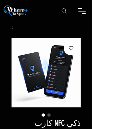
كارت NFC ذكي