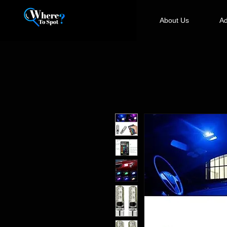
About Us
Ad