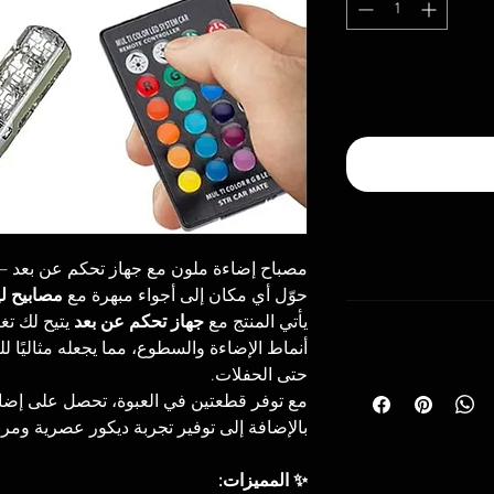
مصباح إضاءة ملون مع جهاز تحكم عن بعد – ق
حوّل أي مكان إلى أجواء مبهرة مع
مصاب RGB متعددة الألوان
يأتي المنتج مع
جهاز تحكم عن بعد
يتيح لك تغ
عالم
أنماط الإضاءة والسطوع، مما يجعله مثاليًا ل
ه
حتى الحفلات.
ن تاريخ الاستلام
وقت التوصيل المتوقع: من 2 إلى 10 أيام عمل داخل
مع توفر قطعتين في العبوة، تحصل على إض،
صلية وغير مستخدم
بالإضافة إلى توفير تجربة ديكور عصرية ومر.
فًا أو مختلفًا عن
✨ المميزات:
رجاع، يرجى مراجعة