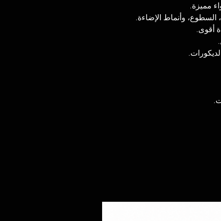
اء مميزة
، السطوع، وأنماط الإضاءة
ءة أقوى
🎉 يكورات
ات