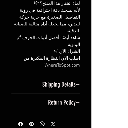
💡 لماذا تختار هذا المنتج؟
لأنه يمنحك دقة احترافية في رؤية
التفاصيل الصغيرة مع حرية حركة
لليدين، مما يجعله أداة مثالية للصيانة
الدقيقة.
🔗 شاهد أيضًا: أفضل أدوات الحرف
اليدوية
🛒 الشراء الآن
اطلب الآن النظارة المكبرة من
WhereToSpot.com
Shipping Details
يتم شحن المنتج خلال 1–2 يوم عمل.
Return Policy
التوصيل متاح لجميع معظم أنحاء
العالم
يمكنك إرجاع المنتج خلال
14 يومًا
من
شحن مجاني
للطلبات التي تزيد عن
تاريخ الاستلام.
٢٥٠٠ جنيه