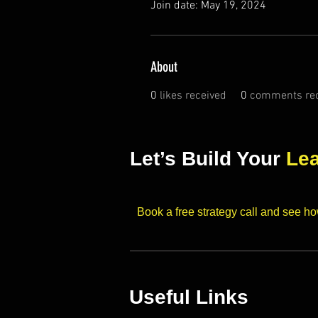
Join date: May 19, 2024
About
0
likes received
0
comments rec
Let’s Build Your
Le
Book a free strategy call and see h
Useful Links