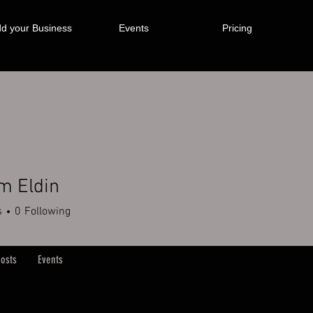
d your Business
Events
Pricing
m Eldin
s
0
Following
osts
Events