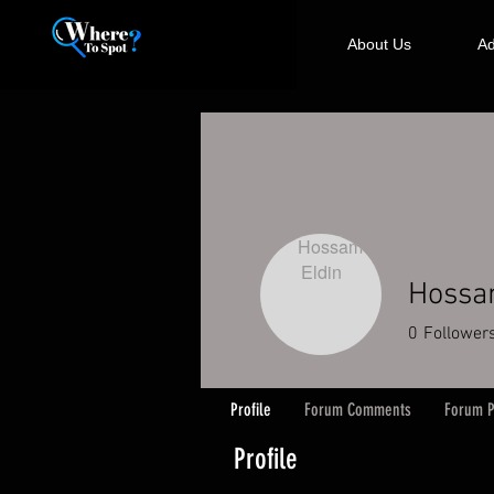
About Us
Ad
Hossa
0
Follower
Profile
Forum Comments
Forum P
Profile