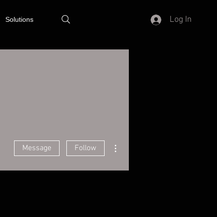
Log In
Solutions
More actions
Message
Follow