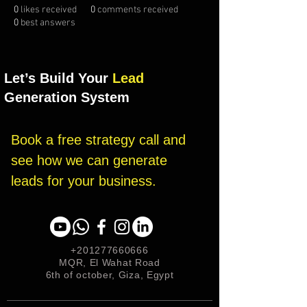
0
likes received
0
comments received
0
best answers
Let’s Build Your
Lead
Generation System
Book a free strategy call and 
see how we can generate 
leads for your business.
+201277660666
MQR, El Wahat Road
6th of october, Giza, Egypt