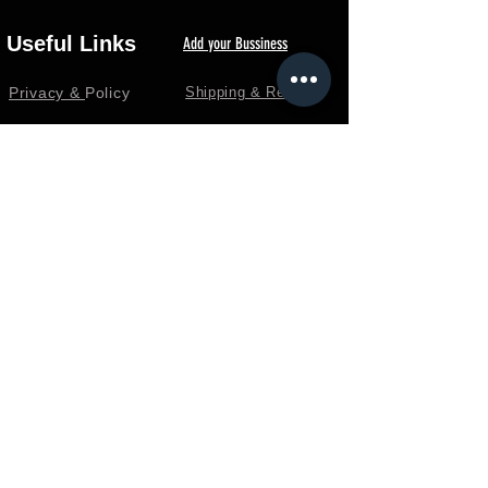
Useful Links
Add your Bussiness
Privacy &
Policy
Shipping & Returns
Loyalty
FAQ
Terms & Conditions
FORUM
Shop
Careers
EGP (EGP)
جميع المعلومات المنشورة على هذا الموقع تم جمعها من مصادر متاحة عبر الإنترنت
وتهدف فقط لتقديم محتوى عام وإرشادي. الموقع لا يتحمل أي مسئولية قانونية أو مادية