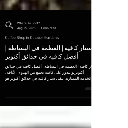
Where To Spot?
Aug 25, 2025
1 min read
Coffee Shop in October Gardens
ستار كافيه | العظمة في البساطة |
أفضل كافيه في حدائق أكتوبر
ستار كافيه | العظمة في البساطة | أفضل كافيه في حدائق
أكتوبرلو بتدور على كافيه يجمع بين الهدوء، الأناقة،
والخدمة الممتازة، يبقى ستار كافيه في حدائق أكتوبر هو
المكان اللي تستناه وسط الزحمة والدوشة، ستار كافيه
بيقدم لك مساحة مريحة تقعد فيها براحتك، سواء للشغل،
للمذاكرة أو حتى خروجة هادية مع أصحابك. ستار كافيه |
العظمة في البساطة | أفضل كافيه في حدائق أكتوبر 🎯