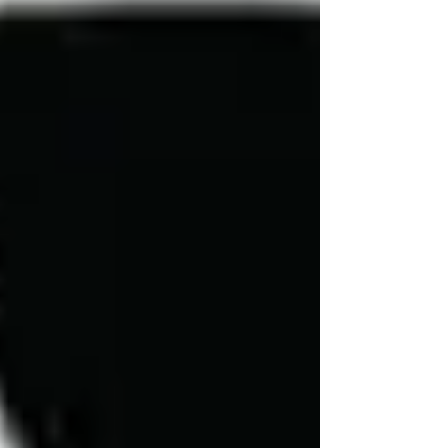
ليه ستار كافيه؟ ✅ جلسات مريحة ومكيّفة – سواء جاي
تشتغل، تذاكر، أو تقعد مع أصحابك، هتلاقي القعدة اللي
تناسبك. ☕ قهوة على