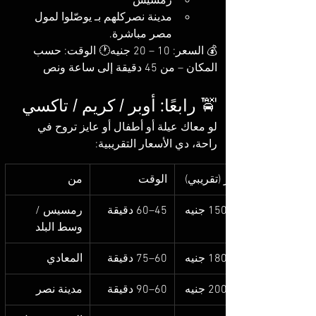
رمسيس
مدينة نصركلهم بـ يوصّلوا لمول 
مصر مباشرة.
💰 السعر: 10 – 20 جنيه🕐 الوقت: حسب 
المكان – من 45 دقيقة إلى ساعة ونص
🚖 رابعًا: أوبر / كريم / تاكسي
لو معاك عيلة أو أطفال أو عايز تروح في 
راحة، دي الأسعار التقريبية:
السعر (تقريبي)
الوقت
من
45–60 دقيقة
رمسيس / 
وسط البلد
60–75 دقيقة
المعادي
60–90 دقيقة
مدينة نصر