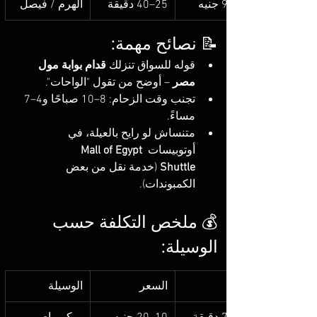
25–40 دقيقة
الهرم / فيصل
📝 نصائح مهمة:
قوله للسواق تنزلك 
قدام بوابة مول 
مصر
 – أوضح من تقول "الواحات".
تجنب وقت الزحام: 8–10 صباحًا و4–7 
مساءً.
متنساش لو رايح بالعيلة، في 
أوتوبيسات 
Mall of Egypt 
Shuttle
 (خدمة نقل من بعض 
الكمبوندات).
💰 ملخص التكلفة حسب 
الوسيلة:
السعر
الوسيلة