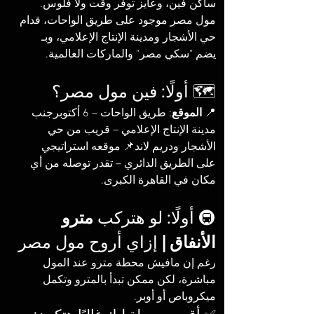
ساكن فين، وعايز توفر وقت ولا فلوس. 
مول مصر موجود على طريق الواحات، قدام 
حي الأشجار ومدينة الإنتاج الإعلامي، وبـ 
يضم "سكي مصر" والماركات العالمية.
🗺️ أولًا: فين مول مصر؟
📍 
الموقع
: طريق الواحات – 6 أكتوبرجنب 
مدينة الإنتاج الإعلامي – قريب من حي 
الأشجار ودريم لاند📌 موقعه استراتيجي 
على الطريق الدائري – تقدر توصله من أي 
مكان في القاهرة الكبرى.
🚇 أولًا: لو هتركب 
مترو 
الأنفاق | 
إزاي أروح مول مصر
رغم إن مافيش محطة مترو عند المول 
مباشرة، لكن ممكن تبدأ بالمترو وتكمل 
ميكروباص أو أوبر.