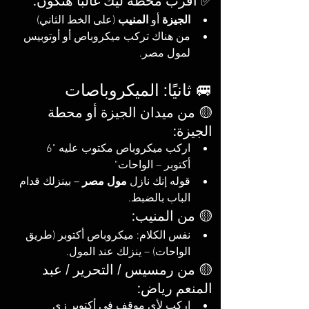
✅ أقرب محطة ليك غالبًا هتكون:
الجيزة
 أو 
المنيب
 (على الخط الثاني)
من هناك تركب ميكروباص أو أوتوبيس 
لمول مصر.
🚐 ثانيًا: الميكروباصات
🟡 من ميدان الجيزة أو محطة 
الجيزة:
اركب ميكروباص مكتوب عليه "6 
أكتوبر – الواحات"
قوله إنك نازل 
مول مصر
 – بينزلك قدام 
الباب بالضبط.
🟡 من المنيب:
نفس الكلام: ميكروباص أكتوبر (طريق 
الواحات) – ينزلك عند المول.
🟡 من رمسيس / التحرير / عبد 
المنعم رياض:
اركب لأي موقف في أكتوبر زي 