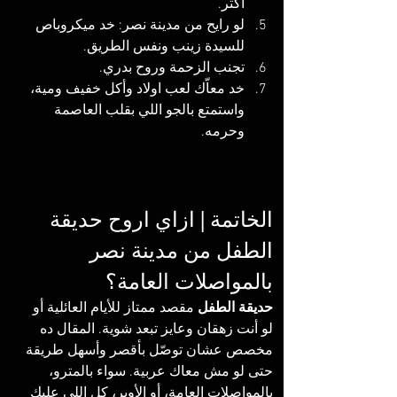
أكتر.
لو رايح من مدينة نصر: خد ميكروباص 
للسيدة زينب ونفس الطريق.
تجنب الزحمة وروح بدري.
خد معاّك لعب اولاد وأكل خفيف ومية، 
واستمتع بالجو اللي بقلب العاصمة 
وحرمه.
الخاتمة | ازاي اروح حديقة 
الطفل من مدينة نصر 
بالمواصلات العامة؟
حديقة الطفل
 مقصد ممتاز للأيام العائلية أو 
لو أنت زهقان وعايز تبعد شوية. المقال ده 
مخصص عشان توصّل بأقصر وأسهل طريقة 
حتى لو مش معاك عربية. سواء بالمترو، 
بالمواصلات العامة، أو الأوبر، كل اللي عليك 