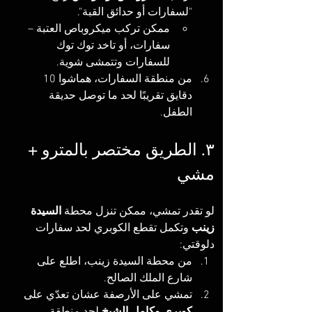
"لسفارات أو حدائق القبة".
ممكن تركب ميكروباص العتبة – 
سفارات، أو تاخد توك توك 
للسفارات وتتمشى شوية.
من منطقة السفارات، هماشوا 10 
دقايق تقريبًا لحد ما توصل حديقة 
الطفل.
۳. الطريق مختصر بالمترو + 
مشي
لو تقدر تمشي، ممكن تنزل محطة 
السيدة 
زينب
 وتكمل تقطع الكوبري لحد سفارات 
دلوقتي:
من محطة السيدة زينب، اطلع على 
شارع الملك الصالح.
تمشي على الأرصفة عشان تعدّي على 
كوبري وكامل الشيخ
 لحد منطقة 