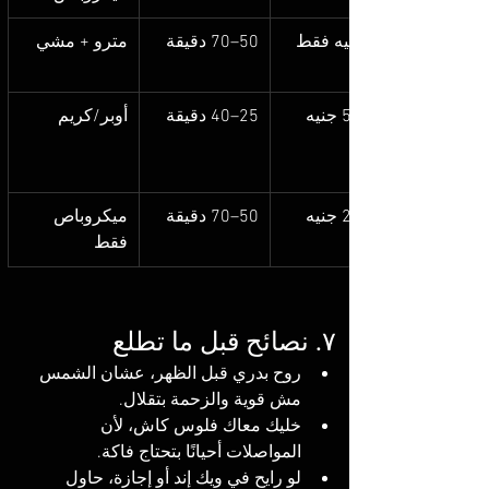
50–70 دقيقة
مترو + مشي
25–40 دقيقة
أوبر/كريم
50–70 دقيقة
ميكروباص 
فقط
٧. نصائح قبل ما تطلع
روح بدري قبل الظهر، عشان الشمس 
مش قوية والزحمة بتقلال.
خليك معاك فلوس كاش، لأن 
المواصلات أحيانًا بتحتاج فاكة.
لو رايح في ويك إند أو إجازة، حاول 