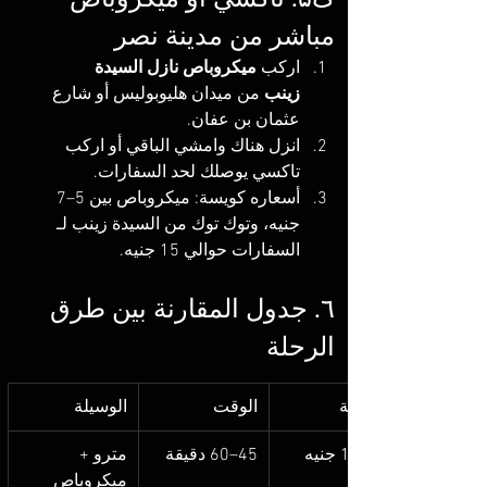
مباشر من مدينة نصر
اركب 
ميكروباص نازل السيدة 
زينب
 من ميدان هليوبوليس أو شارع 
عثمان بن عفان.
انزل هناك وامشي الباقي أو اركب 
تاكسي يوصلك لحد السفارات.
أسعاره كويسة: ميكروباص بين 5–7 
جنيه، وتوك توك من السيدة زينب لـ 
السفارات حوالي 15 جنيه.
٦. جدول المقارنة بين طرق 
الرحلة
التكلفة
الوقت
الوسيلة
45–60 دقيقة
مترو + 
ميكروباص