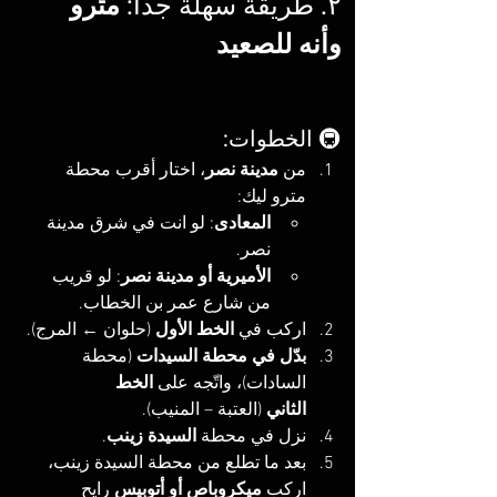
۲. طريقة سهلة جداً: 
مترو 
وأنه للصعيد
🚇 الخطوات:
من 
مدينة نصر
، اختار أقرب محطة 
مترو ليك:
المعادى
: لو انت في شرق مدينة 
نصر.
الأميرية أو مدينة نصر
: لو قريب 
من شارع عمر بن الخطاب.
اركب في 
الخط الأول
 (حلوان ← المرج).
بدّل في محطة السيدات
 (محطة 
السادات)، واتّجه على 
الخط 
الثاني
 (العتبة – المنيب).
نزل في محطة 
السيدة زينب
.
بعد ما تطلع من محطة السيدة زينب، 
اركب 
ميكروباص أو أتوبيس
 رايح 