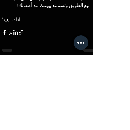
تبع الطريق وتستمتع بيومك مع أطفالك!
ازاي اروح؟
Comments
0.0 / 5 (0)
Comment and rate...
القرية الكونية - حدائق اكتوبر
Where To Spot?