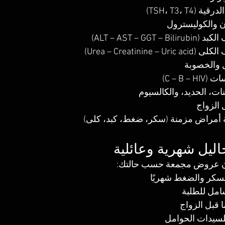
(TSH، T3، T4)
ن والكوليسترول
ALT – AST – GGT )
Urea – Creatinine )
 والخصوبة
C – B –)
نات، الحديد، والكالسيوم
 الزواج
ة أمراض مزمنة (سكر، ضغط، كبد، كلى)
اليل شهرية وعائلية
ان عروض مجمعة حسب حالتك:
السكر والضغط شهريًا
مل للطلبة
ا قبل الزواج
للسيدات الحوامل