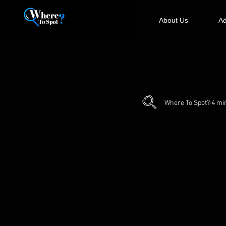
About Us
Ad
Where To Spot?
4 mi