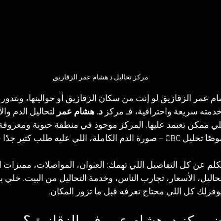
مركز تحاليل د هشام عمر الزقازيق
م عمر الزقازيق لو إنت من سكان الزقازيق أو حوالينها، وبتدور
مته سريعة واحترافية، فـ مركز 
د. هشام عمر
 لتحاليل الدم وا
لي ممكن تعتمد عليها. المركز موجود في منطقة حيوية ومعروفة،
بأعلى جودة، وخصوصًا تحليل CBC – صورة الدم الكاملة، اللي عليه طلب كت
تحاليل، الأسعار، تجارب الناس، وخدمة التحاليل من البيت. خلي ب
ك كل اللي محتاج تعرفه قبل ما تزور المكان.
ن مركز د. هشام عمر في الزقازيق؟