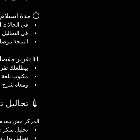
ستلام النتيجة:
 خلال 4 إلى 6 ساعات
ل ساعتين فقط
ساب أو الإيميل
 تقرير مفصل:
مكون في الدم
هومة للطبيب
 تفهم بنفسك
قدمها المركز
م بس CBC، لكنه عنده باقة ضخمة من التحاليل، منها:
اطر وتراكمي
ليل بول وبراز