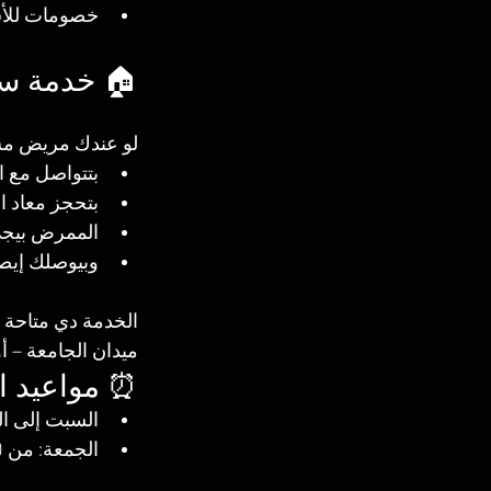
خصومات للأس
🏠 خدمة سح
لو عندك مريض مش
بتتواصل مع ا
بتحجز معاد 
الممرض بيجي 
وبيوصلك إيصال
الخدمة دي متاحة في
ميدان الجامعة – 
⏰ مواعيد ا
السبت إلى الخميس: من 8:00
الجمعة: من 10:00 صباحًا حتى 4:00 مساءً (لحجوزات السحب فقط)