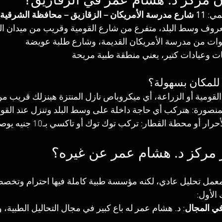
مي: 
11 شارع مدرسة الأمريكان – الزقازيق – محافظة الشرقية
روف وسط البلد، متفرع من شارع القومية وقريب من ميدان الم
وات من مدرسة الأمريكان القديمة، وشارع طلبة عويضة
ات وعيادات كتير، يعني منطقة طبية مريحة
للمكان بسهولة؟
لقومية أو الزراعة، أي ميكروباص نازل المنتزة هينزلك قريب م
نصورة: هتركب أي حاجة داخلة على وسط البلد وتنزل عند القو
أو محطة القطار: تركب توك توك أو تاكسي بـ10 جنيه يوصلّك لحد الباب
ر مركز د. هشام عمر عن غيره؟
ل تحليل عادي، لكنه مؤسسة طبية كاملة فيها احترام وتخصص
 الأول:
في المجال
: د. هشام عمر له باع كبير في مجال التحاليل الطبية