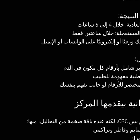
⏱ مدة ا
في الحالات العادية:
في التحاليل المستعجلة: خلا
النتيجة بتوصلك ورقيًا أو إلكترونيًا على الوات

بيطلعلك تقرير شامل بأرقام كل 
مكتوب بلغة طبية مف
ومعاه شرح مختصر للأرقام لو حابب
💉 تحاليل تانية بي
المركز مش بيقد
تحليل سكر صايم وف
تحا