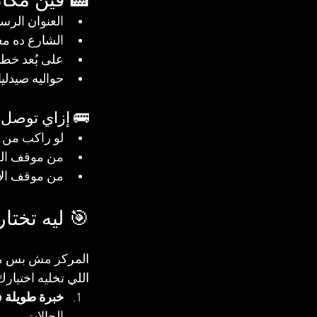
العنوان الرس
الشارع ده مع
على بُعد خط
حواليه صيدلي
🚌 إزاي توصل 
لو راكب من ا
من موقف الم
من موقف الأحرار 
🎯 ليه تختا
المركز مش بس معم
اللي تخليه اختيارك
خبرة طويلة 