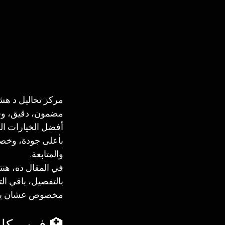
مركز تحاليل د هشا
مضمون، دقيق، وخد
أفضل الخيارات ال
والمتابعة.
بالتفصيل، باقي ال
مخصوص عشان يوفرل
🏥 فين مكا