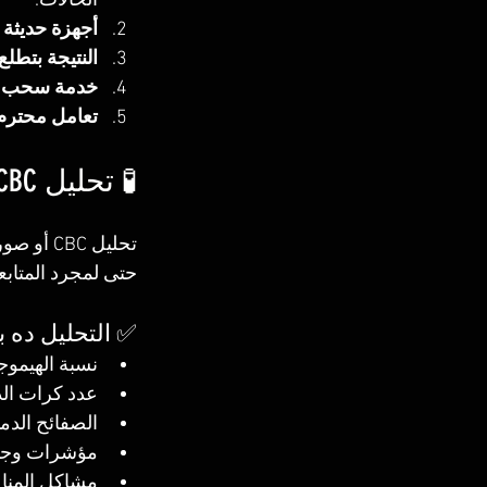
الحالات.
أجهزة حديثة
النتيجة بتطل
خدمة سحب عي
تعامل محترم
🧪 تحليل CBC – صورة الدم الكاملة
تحليل BC
حتى لمجرد المتابعة
✅ التحليل ده 
نسبة الهيموج
عدد كرات الد
الصفائح الدم
مؤشرات وجود
مشاكل المناع