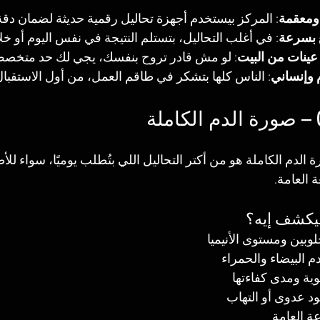
 ومعقمة
: المركز بيستخدم أجهزة تحاليل رقمية حديثة لضمان دقة ا
ع بسرعة
: في أغلب التحاليل، بتستلم النتيجة في نفس اليوم أو خ
نات من البيت
: لو مش قادر تروح بنفسك، يجي لك حد متخصص 
 وإنساني
: الناس كلها بتشكر في طاقم العمل، من أول الاستقبال 
C أو صورة الدم الكاملة هو من أكتر التحاليل اللي بتُطلب يوميًا، سواء ل
 العامة.
بيكشف إيه؟
لوبين ومستوى الأنيميا
م البيضاء والحمراء
وية ومدى كفاءتها
 عدوى أو التهاب
ة العامة