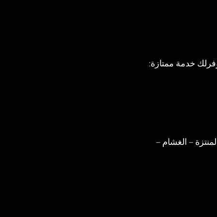
رلك خدمة ممتازة:
منتزة – الغشام – 