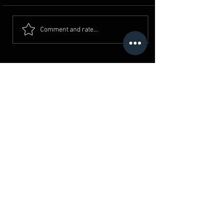
Comment and rate...
القرية الكونية - حدائق اكتوبر
Where To Spot?
4 min read
قلعة صلاح الدين الأيوبي | معالم
القاهرة | مصر
Where To Spot?
2 min read