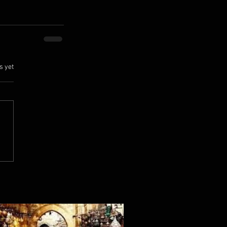
.
s yet