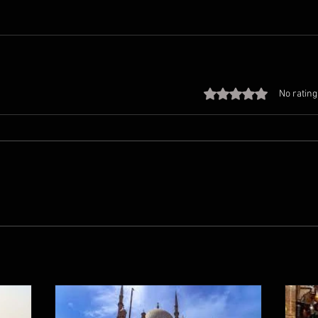
Rated 0 out of 5 stars
No rating