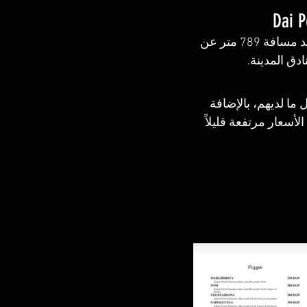
نعم، يوجد  منتجع بلانيت اوازيس دهب، يعتبر من أفضل فنادق دهب 3 نجوم، و يبعُد مسافة 789 متر عن 
دق المدينة.
 تجرب كل ما لديهم، بالإضافة 
أسعار مرتفعة قليلاً 