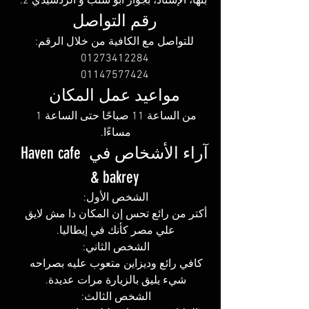
 بنها، الإستاد، بجوار أبو شنب و الردشيدي 2.
رقم التواصل
للتواصل مع الكافية من خلال الرقم:
01273412284
01147577424
مواعيد عمل المكان
من الساعة 11 صباحًا حتى الساعة 1 
مساءًا. 
آراء الأشخاص في Haven cafe 
& bakrey
الشخص الأول: 
أكتر من رائع تحس إن المكان دا مش لايق 
علي مصر كأنك في إيطاليا. 
الشخص الثاني: 
كافي رائع وديزاين متعوب عليه بصراحه 
شيء يليق بالزيارة مرات عديدة. 
الشخص الثالث: 