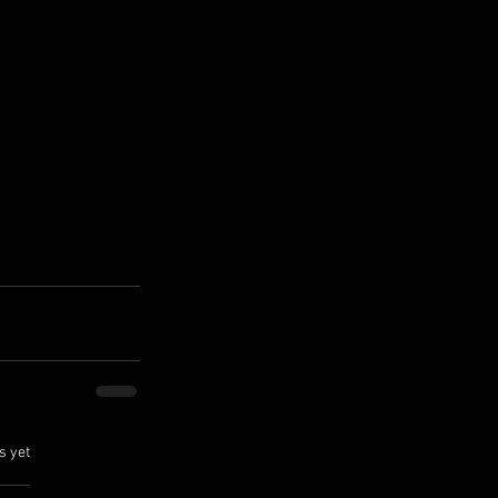
.
s yet