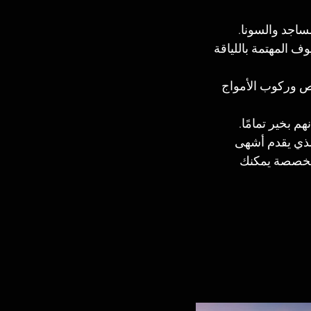
ساجد والسونا.
وف المهتمة باللياقة 
ص وركوب الأمواج 
م بخير تمامًا.
استمتاع بوجبات رائعة ومطهية بجودة عالية في مطعم Le Palmier الذي يقدم أشهى 
لمتخصصة يمكنك 