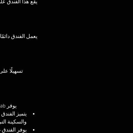
يقع هذا الفندق 
يعمل الفندق دائمً
تسهيلًا على الن‪‬
يوفر Jaz Dahabeya_Dahab العديد من المميزات التي يمكن للزائر الاستمتاع بها مثل: 
يتميز الفندق 
والسكينة الت
يوفر الفندق 