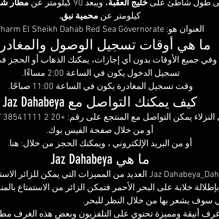
على طول شاطئ على 
خليج العقبة
، ويبعد 90 كيلومتر عن 
مطار شر
كيلومتر عن 
محمية نبق.
 العنوان هو: Sharm El Sheikh Dahab Red Sea Governorate.
ما هي أوقات تسجيل الوصول والمغادرة
ا وفي جميع الأوقات بدون أي إجازات، يمكنك الذهاب أو الحجز
تسجيل الدخول يكون في الساعة 2:00 مساءًا. 
وقت تسجيل المغادرة يكون في الساعة 11:00 صباحًا. 
كيف يمكنك التواصل مع Jaz Dahabeya
زلاء يمكن التواصل مع المنتجع على رقم: +20 2 38541111 / ‏069 3641264‏.
أو من خلال صفحة الفيس بوك.
أو من البريد الإلكتروني ، ويمكنك الحجز من خلال: 
هنا
.
ما هي Jaz Dahabeya
بإطلالة خلابة على البحر الأحمر فتمكن الزائر من الاستمتاع بالمنظ
ي سوف يشعر بها من خلال النظر للبحر.
غرف أنيقة ومميزة تحتوي على التلفزيون وبعض هذه الغرف مطل