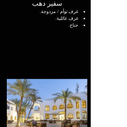
سفير دهب
غرف توأم / مزدوجة.
غرف عائلية.
جناح.