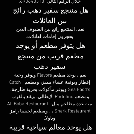
خلال الرقم التالي: 693640310.
هل منتجع سفير دهب رائج 
بين العائلات
نعم، المنتجع رائج بين الضيوف الذين 
يحجزون إقامات لعائلات.
هل يتوفر مطعم أو يوجد 
مطعم قريب من منتجع 
سفير دهب
نعم ، يوجد مطعم Flavors ويوفر وجبة 
إفطار وبوفية عشاء مميز، ومطعم  Catch 
Sea Food's ويوفر مأكولات بحرية طازجة، 
ومطعم Portofino الإيطالي، ويقع بالقرب 
منه عدة مطاعم مثل: Ali Baba Restaurant 
، Shark Restaurant ، ومطعم لخبتيتا رامز 
وباولا.
هل يوجد معالم سياحية قريبة 