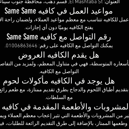
العنوان: El Mashtaba St, قسم دهب، محافظة جنوب سيناء.
مواعيد العمل في كافيه Same Same
 عمل للكافيه تتناسب مع معظم مواعيد العملاء، ولضمان راحة 
يفتح الكافيه يوميًا دون أي إجازات.
رقم التواصل مع كافيه Same Same
يمكنك التواصل مع الكافيه على رقم: 01006863646.
هل يقدم الكافيه العروض
أسعاره المتوسطة، فهي في متناول المعظم، ولمزيد من التفاصي
التواصل مع الكافيه.
هل يوجد في الكافيه مأكولات لحوم
 بتقديم أطباق اللحوم والدجاج بطرق تقديم ممتازة، مع طعم رائع، 
مع السلطات.
شروبات والأطعمة المقدمة في كافيه Same Same
ثير من المشروبات والأطعمة التي تثير إعجاب معظم العملاء ويمد
 وطعمها الممتاز، بالإضافة إلى طرق التقديم الرائعة للطلبات، ف