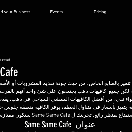
d your Business
Events
Pricing
n read
Cafe
تميز بالطابع الخاص، من حيث جودة تقديم المشروبات أو الأطع
لكن جميع  كافيهات دهب يجتمعون على شئ واحد أنهم بالقرب م
هواء نقي، من أفضل الكافيهات الممشي السياحي في دهب، يقدم ا
، يتميز بأسعار فى متناول العظم، يوفر الكافيه منطقة جلوس خا
تاع بمنظر رائع، تجربتك ل Same Same Cafe ستكون ممتازة وممتعة.
عنوان  Same Same Cafe