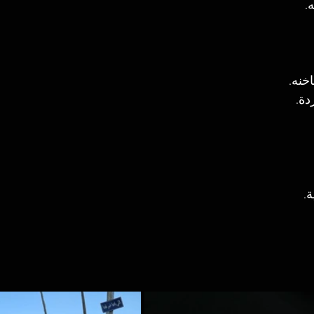
.
خنه.
دة.
.