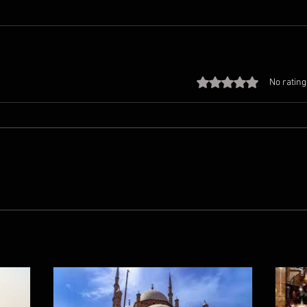
Rated 0 out of 5 stars
No rating