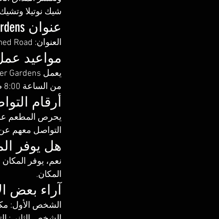
شيك نوتيلا وتشيك 
عنوان Waffle and More October Gardens
العنوان: Unnamed Road, قسم أول 6 أكتوبر، أول 6 أكتوبر، الجيزة،، October، محافظة الجيزة. 
مواعيد عمل
من الساعة 8:00 صباحًا حتى 2:00 صباحًا. 
أرقام التوا
‏يحرص المطعم على 
التواصل معهم عن طريق الرقم: ‏‪ 13060111‬
هل يوفر ال
نعم، يوفر المكان 
المكان. 
آراء بعض ا
الشخص الأول: مكان
الشخص الثاني: الت