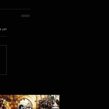
.
s yet