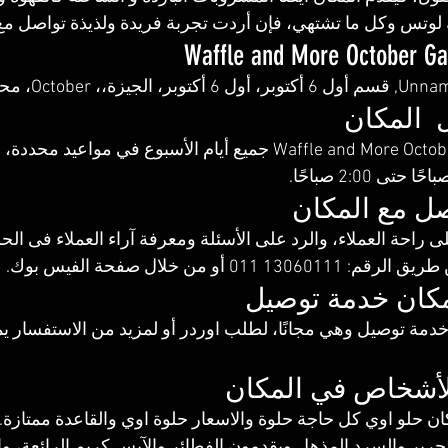
لوتس وكل ما تشتهي، فإن أردت تجربة فريدة ولذيذة تواصل مع و
  المكان
يعمل Waffle and More October Gardens جميع أيام الأسبوع في مو
صل مع المكان
راحة العملاء، والرد على الأسئلة ومعرفة آراء العملاء فى الح
011‏ ‏أو من خلال صفحة الفيس بوك. 
مكان خدمة توصيل
خدمة توصيل وهي مجانًا، لطلب اوردر أو لمزيد من الاستفسار ي
لأشخاص في المكان 
 حلو اوي كل حاجة حلوة والاسعار حلوة اوي والقاعدة ممتازة. 
حرير والسرد المذهل ويقدمون الفطائر والآيس كريم الرائعة، و