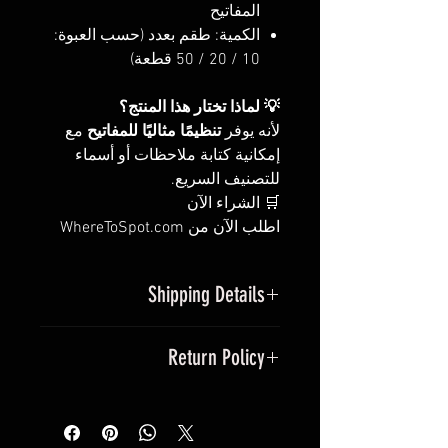
المفاتيح
الكمية: طقم بعدد (حسب العبوة:
10 / 20 / 50 قطعة)
💡 لماذا تختار هذا المنتج؟
لأنه يوفر
تنظيمًا مثاليًا للمفاتيح
مع
إمكانية كتابة ملاحظات أو أسماء
للتصنيف السريع.
🛒 الشراء الآن
اطلب الآن من WhereToSpot.com
Shipping Details
يتم شحن المنتج خلال 1–2 يوم عمل.
Return Policy
التوصيل متاح لجميع معظم أنحاء
العالم
يمكنك إرجاع المنتج خلال
14 يومًا
من
شحن مجاني
للطلبات التي تزيد عن
تاريخ الاستلام.
٢٥٠٠ جنيه